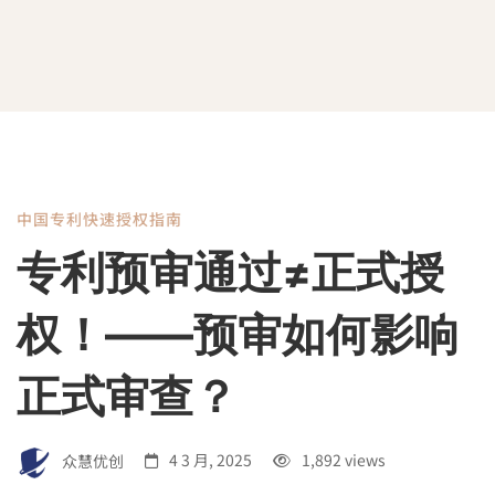
中国专利快速授权指南
专
专利预审通过≠正式授
利
权！——预审如何影响
预
正式审查？
审
众慧优创
4 3 月, 2025
1,892 views