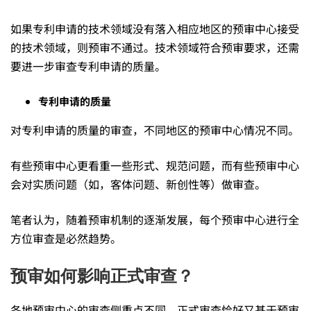
如果专利申请的技术领域没有落入相应地区的预审中心接受
的技术领域，则预审不通过。技术领域符合预审要求，还需
要进一步审查专利申请的质量。
专利申请的质量
对专利申请的质量的审查，不同地区的预审中心情况不同。
有些预审中心更看重一些形式、规范问题，而有些预审中心
会对实质问题（如，客体问题、新创性等）做审查。
笔者认为，随着预审机制的逐渐发展，每个预审中心进行全
方位审查是必然趋势。
预审如何影响正式审查？
各地预审中心的审查侧重点不同，正式审查恰好又基于预审