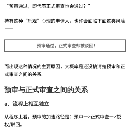
“预审通过，即代表正式审查也会通过？”
通
持有这种“乐观”心理的申请人，也许会面临下面这类风险
过
——
预审通过，正式审查却被驳回！
≠
而出现这种情况的主要原因，大概率是还没搞清楚预审和正
正
式审查之间的关系。
式
预审与正式审查之间的关系
a、流程上相互独立
授
从程序上看，预审的加速路径是：预审—>正式审查—>授
权/驳回。