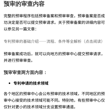
预审的审查内容
完整的预审程序包括预审备案和预审审查，预审备案是否成
功决定是否可以提交预审请求。关于预审备案的详细内容可
以参见另一篇文章：
专利预审的基础介绍——流程、条件等全解析（点击阅读）
预审备案成功后，就可以向地方的预审中心提交预审请求，
并进行预审审查。
预审审查两方面内容：
专利申请的技术领域
各个地区的预审中心会公布预审的技术领域，不同地区的预
审中心接受的技术领域可能不同。特别地，有些预审中心仅
仅针对更小的技术领域分支设置预审通道。