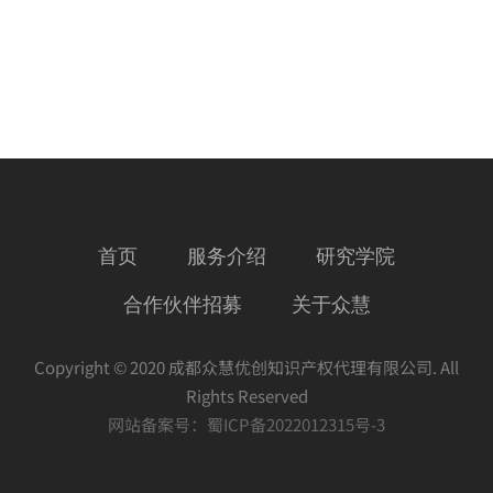
首页
服务介绍
研究学院
合作伙伴招募
关于众慧
Copyright © 2020 成都众慧优创知识产权代理有限公司. All
Rights Reserved
网站备案号：
蜀ICP备2022012315号-3