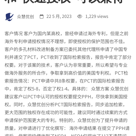
众慧优创
22 5 月, 2023
1,229 views
客户情况 客户为国内某高校，曾经申请过海外专利，但是之前
海外专利申请授权情况不理想，即使授权的保护范围也不佳。
客户的多孔材料改进制备方案已委托其他代理所申请了中国专
利并递交了PCT，PCT收到了国际检索报告，报告中肯定了部分
权要。对于该案的技术，客户认为非常重要，所以希望与专业
做海外服务的所合作，争取拿到高价值的美国专利权。 PCT检
索报告情况：PCT申请中共8条权要，在PCT的国际检索报告
中，肯定了权5-8，否定了权1-4。具体的： 众慧方案 众慧优创
建议客户以PCT中认可的授权权要提交PPH，尽快拿到美国授
权。同时，众慧优创分析PCT国际检索报告，同步追加检索，
更大范围的独权存在成功的可能性，建议同时通过续案的方式
申请保护范围更大的专利。特别的，众慧优创为了提升申请的
质量，对申请进行了优化撰写： 海外申请结果 在提交了PPH请
求后，母案很快便收到了NFOA，NFOA仅提出了112不清楚问