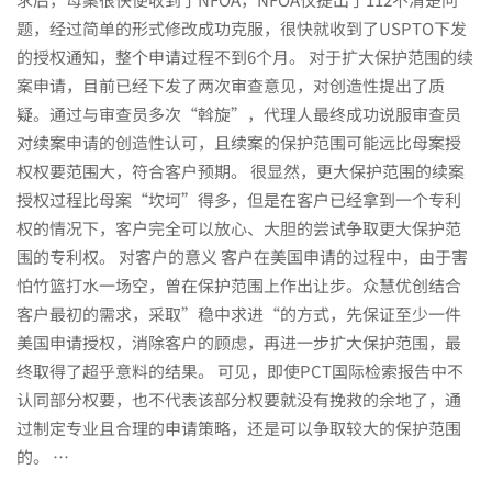
题，经过简单的形式修改成功克服，很快就收到了USPTO下发
的授权通知，整个申请过程不到6个月。 对于扩大保护范围的续
案申请，目前已经下发了两次审查意见，对创造性提出了质
疑。通过与审查员多次“斡旋”，代理人最终成功说服审查员
对续案申请的创造性认可，且续案的保护范围可能远比母案授
权权要范围大，符合客户预期。 很显然，更大保护范围的续案
授权过程比母案“坎坷”得多，但是在客户已经拿到一个专利
权的情况下，客户完全可以放心、大胆的尝试争取更大保护范
围的专利权。 对客户的意义 客户在美国申请的过程中，由于害
怕竹篮打水一场空，曾在保护范围上作出让步。众慧优创结合
客户最初的需求，采取”稳中求进“的方式，先保证至少一件
美国申请授权，消除客户的顾虑，再进一步扩大保护范围，最
终取得了超乎意料的结果。 可见，即使PCT国际检索报告中不
认同部分权要，也不代表该部分权要就没有挽救的余地了，通
过制定专业且合理的申请策略，还是可以争取较大的保护范围
的。 …