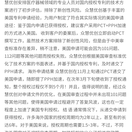
慧优创安排医疗器械领域的专业人员对国内授权专利的技术方
案进行了初步评估，排除了新创性风险。 众慧优创基于丰富的
美国专利申请经验，为用户制定了符合其实际情况的美国申请
途径：鉴于国内申请已获得授权，建议客户采用PCT+PPH加速
的方式进入美国。 收到客户的委案后，众慧优创立即启动PCT
撰写工作，虽然技术方案排除了新创性风险，但是由于中美审
查标准存在差异，稍不注意，美国申请可能会因为101问题、
112问题等其他问题而授权失败。众慧优创根据美国审查标准优
化了技术方案的书面表述，并基于国内授权专利，及时递交了
PPH请求。 海外申请结果 众慧优创在11月上旬通过PCT递交了
美国申请，随即提了PPH加速，在次年3月下旬便收到了授权通
知，整个授权过程仅不到5个月！并且，值得说明的是，经过众
慧优创对申请文件的优化，在美国审查过程中并未出现101问题
等其他问题，使得美国申请过程避开了答复风波，这也在一定
程度上加速了美国专利授权。 结 语 通常情况下，从递交申请到
获得授权，许多海外国家的授权周期均为2年以上，甚至有的长
达6年。对于美国来说，授权周期也需要1.5~3年。不过，不同