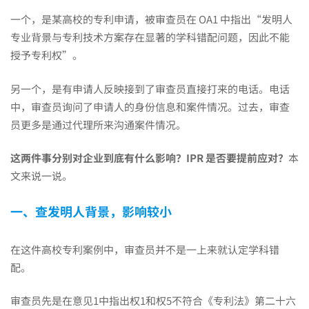
员
一个，是某高校的专利申请，被审查员在 OA1 中指出“发明人
近
专业背景与专利技术方案存在显著的学科错配问题，因此不能
授予专利权”。
期
另一个，是有申请人反映接到了审查员直接打来的电话。电话
中，审查员询问了申请人的身份信息和案件情况。过去，审查
员更多是通过代理所来沟通案件情况。
的
这两件事分别对企业到底有什么影响？IPR 是否要提前应对？
本
文来说一说。
两
一、查发明人背景，影响较小
个
在这件高校专利案例中，审查员并不是一上来就认定学科错
配。
新
审查员先是在意见1中指出权1和权5不符合《专利法》第二十六