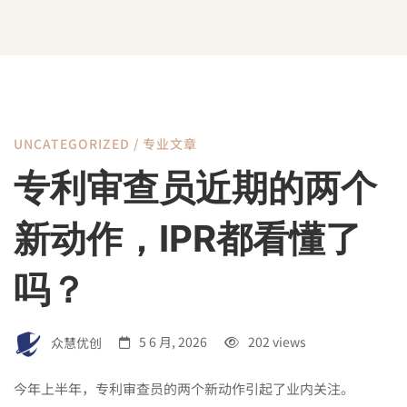
UNCATEGORIZED
/
专业文章
专
专利审查员近期的两个
利
新动作，IPR都看懂了
审
吗？
查
众慧优创
5 6 月, 2026
202 views
今年上半年，专利审查员的两个新动作引起了业内关注。