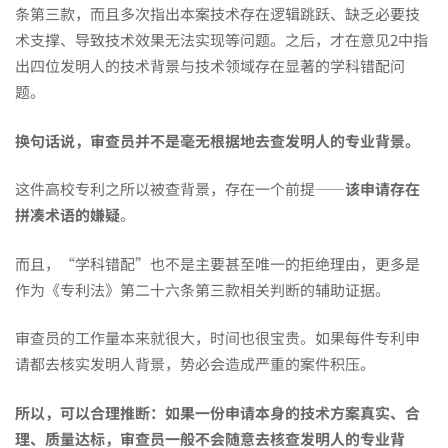
动
条第三款，而且多次指出本案技术存在逻辑跳跃、缺乏必要技
术支撑、导致技术效果无法实现等问题。之后，才在意见2中指
出四位发明人的技术背景与技术领域存在显著的学科错配问
作，
题。
换句话说，审查员并不是毫无根据地去查发明人的专业背景。
IPR
这件高校专利之所以被查背景，存在一个前提——
该申请存在
拼凑术语的嫌疑
。
都
而且，“学科错配”也不是主要甚至唯一的拒绝理由，更多是
看
作为《专利法》第二十六条第三款相关判断的辅助证据。
审查员的工作量本来就很大，时间也很宝贵。如果每件专利申
懂
请都去核实发明人背景，势必会造成严重的案件积压。
所以，可以合理推断：如果一份申请本身的技术方案真实、合
了
理、质量达标，审查员一般不会随意去核查发明人的专业背