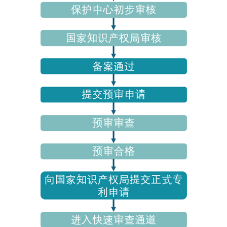
货
分
享|
专
利
预
审