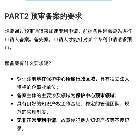
的
PART2 预审备案的要求
基
想要通过预审通道来加速专利申请，前提条件是需要先进行
申请人备案。备完案，申请人才能针对某个专利申请请求预
础
审。
那备案有什么要求呢？
介
登记注册地在保护中心
所属行政区域
，具有独立法人
资格的企事业单位；
绍
备案主体的主要涉及领域为
保护中心预审领域
；
具有良好的知识产权工作基础、稳定的管理团队、规
——
范的管理制度；
无非正常专利申请
、故意侵犯他人知识产权等不良记
录。
流