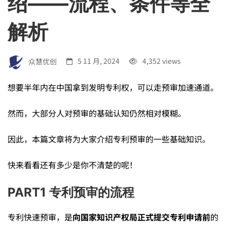
绍——流程、条件等全
国
解析
专
众慧优创
5 11 月, 2024
4,352 views
利
想要半年内在中国拿到发明专利权，可以走预审加速通道。
申
然而，大部分人对预审的基础认知仍然相对模糊。
请
因此，本篇文章将为大家介绍专利预审的一些基础知识。
快来看看还有多少是你不清楚的呢！
的
PART1 专利预审的流程
通
专利快速预审，是
向国家知识产权局正式提交专利申请前
的