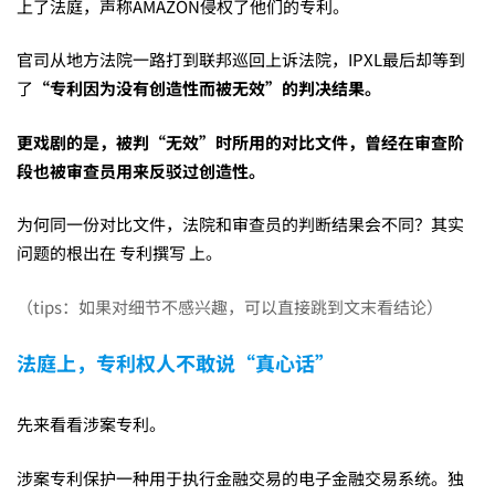
撰
上了法庭，声称AMAZON侵权了他们的专利。
写
官司从地方法院一路打到联邦巡回上诉法院，IPXL最后却等到
了
“
专利因为没有创造性而被无效”的判决结果。
有
更戏剧的是，被判“无效”时所用的对比文件，曾经在审查阶
段也被审查员用来反驳过创造性。
硬
为何同一份对比文件，法院和审查员的判断结果会不同？其实
问题的根出在 专利撰写 上。
伤，
（tips：如果对细节不感兴趣，可以直接跳到文末看结论）
纵
法庭上，专利权人不敢说“真心话”
先来看看涉案专利。
使
涉案专利保护一种用于执行金融交易的电子金融交易系统。独