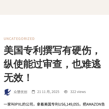
UNCATEGORIZED
美
美国专利撰写有硬伤，
国
纵使能过审查，也难逃
专
无效！
利
众慧优创
21 11 月, 2025
322 views
一家叫IPXL的公司，拿着美国专利US6,149,055，把AMAZON告