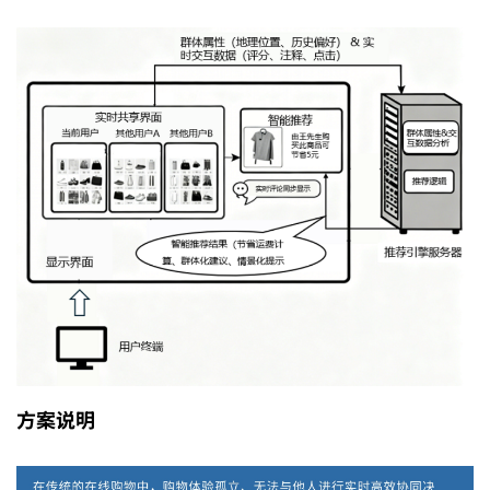
哪
两
处
写
法
明
方案说明
显