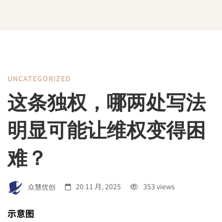
UNCATEGORIZED
这
这条独权，哪两处写法
条
明显可能让维权变得困
独
难？
权，
众慧优创
20 11 月, 2025
353 views
示意图