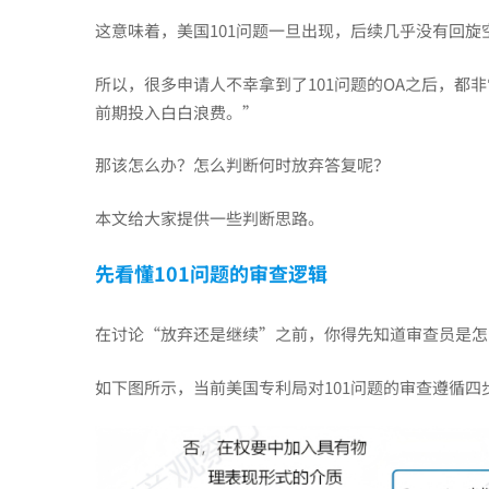
审
这意味着，美国101问题一旦出现，后续几乎没有回旋
所以，很多申请人不幸拿到了101问题的OA之后，都
查
前期投入白白浪费。”
意
那该怎么办？怎么判断何时放弃答复呢？
本文给大家提供一些判断思路。
见
先看懂
1
01问题的审查逻辑
101
在讨论“放弃还是继续”之前，你得先知道审查员是怎
客
如下图所示，当前美国专利局对101问题的审查遵循四
体