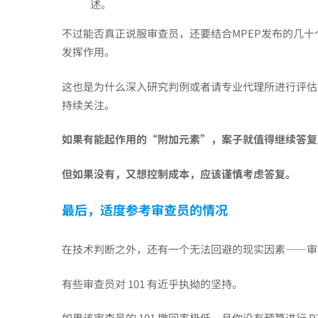
复
述。
不过能否真正说服审查员，还要结合MPEP发布的几
还
发挥作用。
这也是为什么深入研究判例或者请专业代理所进行评估
是
持续关注。
放
如果有能起作用的“附加元素”，案子就值得继续答复
但如果没有，又想控制成本，应该谨慎考虑答复。
弃
最后，适度参考审查员的情况
在技术判断之外，还有一个无法回避的现实因素——审
有些审查员对 101 有近乎执拗的坚持。
如果该审查员的 101 撤回率极低，且你没有预算进行 PTA