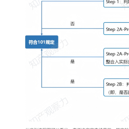
问
题
的
答
复
决