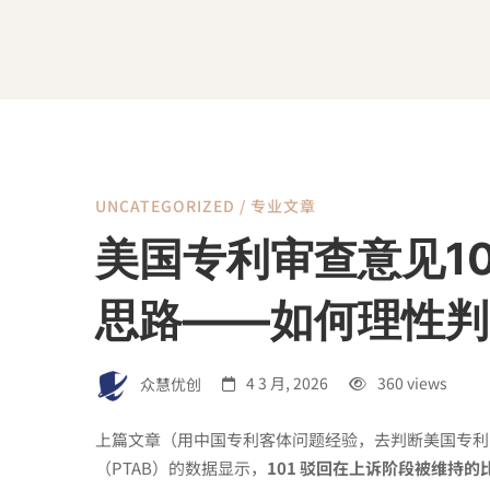
UNCATEGORIZED
/
专业文章
美
美国专利审查意见1
国
思路——如何理性判
专
众慧优创
4 3 月, 2026
360 views
利
上篇文章（
用中国专利客体问题经验，去判断美国专利 1
（PTAB）的数据显示，
101 驳回在上诉阶段被维持的比