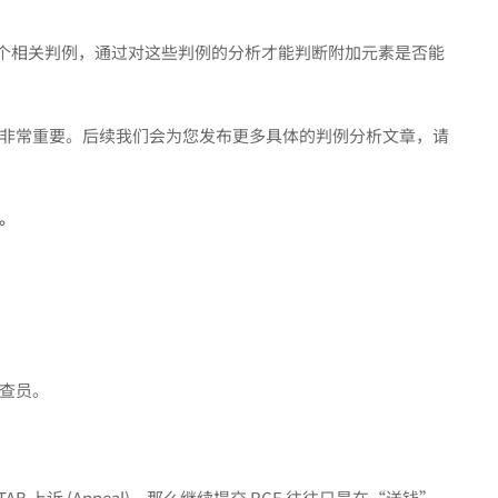
十个相关判例，通过对这些判例的分析才能判断附加元素是否能
非常重要。后续我们会为您发布更多具体的判例分析文章，请
。
查员。
B 上诉 (Appeal)，那么继续提交 RCE 往往只是在“送钱”。