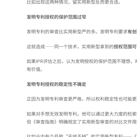
比如出现这两种情况，留实用新型反而更合适。
择
发明专利授权的保护范围过窄
IPR
发明专利的审查比实用新型严的多。发明专利要求
有创
这就造成——同一个技术，实用新型拿到的
授权范围可
要
如果IPR评估之后，认为发明授权的保护范围不理想
有价值。
做
发明专利授权的稳定性不确定
对！
正因为发明专利审查更严格，所以权利稳定性也可能更
如果对手想无效发明专利，他可以通过更大力度的检索
但《审查指南》明确规定了实用新型审查的对比文件限
比如业内有个号称“无效不掉”的实用新型专利——《一种