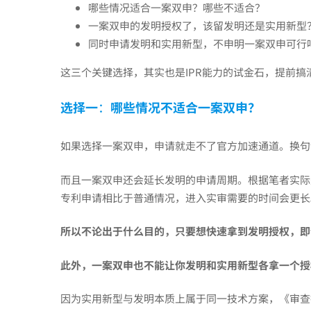
哪些情况适合一案双申？哪些不适合？
一案双申的发明授权了，该留发明还是实用新型
订
同时申请发明和实用新型，不申明一案双申可行
这三个关键选择，其实也是IPR能力的试金石，提前
后
选择一
：
哪些情况不适合一案双申？
的
如果选择一案双申，申请就走不了官方加速通道。换句
专
而且一案双申还会延长发明的申请周期。根据笔者实际
专利申请相比于普通情况，进入实审需要的时间会更长
利
所以不论出于什么目的，只要想快速拿到发明授权，即
一
此外，一案双申也不能让你发明和实用新型各拿一个授
因为实用新型与发明本质上属于同一技术方案，《审查