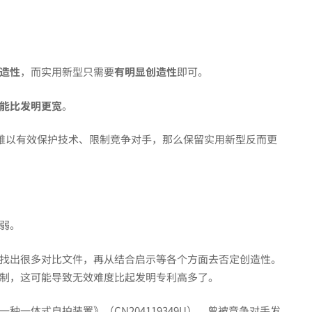
造性
，而实用新型只需要
有明显创造性
即可。
能比发明更宽
。
，难以有效保护技术、限制竞争对手，那么保留实用新型反而更
弱。
找出很多对比文件，再从结合启示等各个方面去否定创造性。
制，这可能导致无效难度比起发明专利高多了。
一体式自拍装置》（CN204119349U），曾被竞争对手发