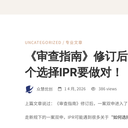
UNCATEGORIZED
/
专业文章
《审
《审查指南》修订后
查
个选择IPR要做对！
指
众慧优创
1 4 月, 2026
386 views
南》
上篇文章
说过：《审查指南》修订后，一案双申进入了
走新规下的一案双申，IPR可能遇到很多关于
“如何选
修