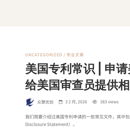
UNCATEGORIZED
/
专业文章
美
美国专利常识 | 申
国
给美国审查员提供相
专
众慧优创
3 2 月, 2026
383 views
利
我们简要介绍过美国专利申请的一些常见文件，其中包括一项必
Disclosure Statement）。