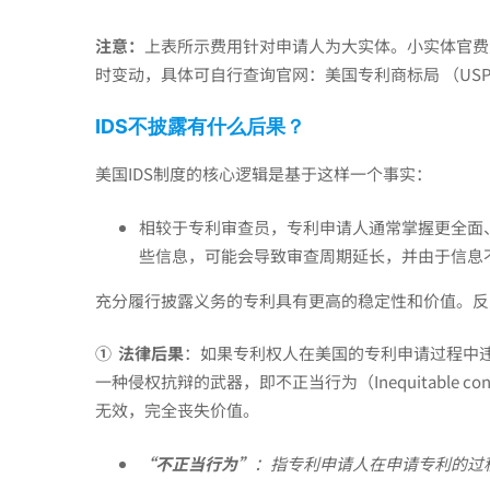
提
注意：
上表所示费用针对申请人为大实体。小实体官费
时变动，具体可自行查询官网：
美国专利商标局 （USP
供
IDS
不披露有什么后果？
美国IDS制度的核心逻辑是基于这样一个事实：
相
相较于专利审查员，专利申请人通常掌握更全面
关
些信息，可能会导致审查周期延长，并由于信息
充分履行披露义务的专利具有更高的稳定性和价值。反
的
①
法律后果
：如果专利权人在美国的专利申请过程中
一种侵权抗辩的武器，即不正当行为（Inequitable
技
无效，完全丧失价值。
“不正当行为”
：指专利申请人在申请专利的过