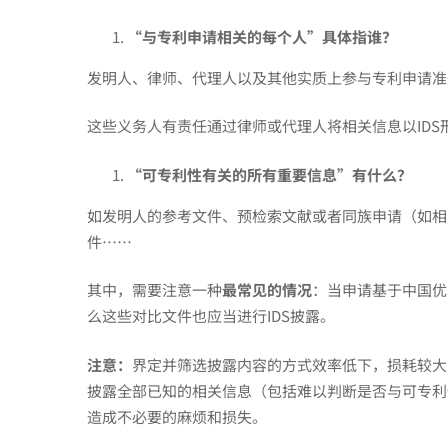
“与专利申请相关的每个人”
具体指谁？
专
发明人、律师、代理人以及其他实质上参与专利申请准
利，
这些义务人有责任通过律师或代理人将相关信息以IDS
“
可专利性有关的所有重要信息
”有什么？
为
如发明人的参考文件、预检索文献或者同族申请（如相
件……
什
其中，需要注意一种
最常见的情况
：当申请基于中国优
么
么这些对比文件也应当进行IDS披露。
注意：
界定并筛选披露内容的方式效率低下，损耗较大
还
披露全部已知的相关信息（包括难以判断是否与可专利
造成不必要的麻烦和损失。