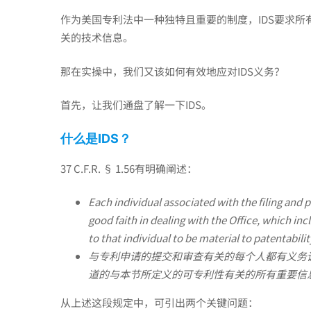
常
作为美国专利法中一种独特且重要的制度，IDS要求
关的技术信息。
识
那在实操中，我们又该如何有效地应对IDS义务？
|
首先，让我们通盘了解一下IDS。
什么是
IDS
？
申
37 C.F.R. § 1.56有明确阐述：
请
Each individual associated with the filing and 
good faith in dealing with the Office, which inc
to that individual to be material to patentabilit
美
与专利申请的提交和审查有关的每个人都有义务
道的与本节所定义的可专利性有关的所有重要信
国
从上述这段规定中，可引出两个关键问题：