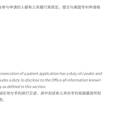
所有参与申请的人都有义务履行其规定，提交与美国专利申请相
prosecution of a patent application has a duty of candor and
ludes a duty to disclose to the Office all information known
y as defined in this section.
诚实地与专利局打交道，其中包括有义务向专利局披露其所知
息。