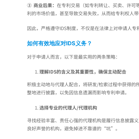
术
②
商业后果：
在专利交易（如专利转让、买卖、许可
利的市场价值，甚至导致交易失败，从而给专利权人带
信
因此，严格遵守IDS制度，不仅是在法律上对申请人
息？
如何有效地应对
IDS
义务？
对于申请人而言，以下是最实用的两条策略：
理解IDS的含义及其重要性，确保主动配合
积极主动地与代理人配合，将研发/检索过程中获得的
整地进行披露，以免因信息遗漏而影响专利申请。
选择专业的代理人
/
代理机构
寻找经验丰富、责任心强的代理机构是履行信息披露义
良好声誉的机构，避免掉进不靠谱的“坑”。