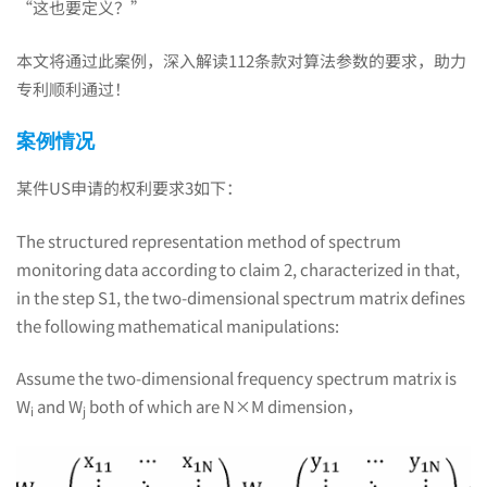
“这也要定义？”
法
本文将通过此案例，深入解读112条款对算法参数的要求，助力
112
专利顺利通过！
案例情况
条
某件US申请的权利要求3如下：
款
The structured representation method of spectrum
monitoring data according to claim 2, characterized in that,
in the step S1, the two-dimensional spectrum matrix defines
对
the following mathematical manipulations:
Assume the two-dimensional frequency spectrum matrix is
算
W
and W
both of which are N×M dimension，
i
j
法