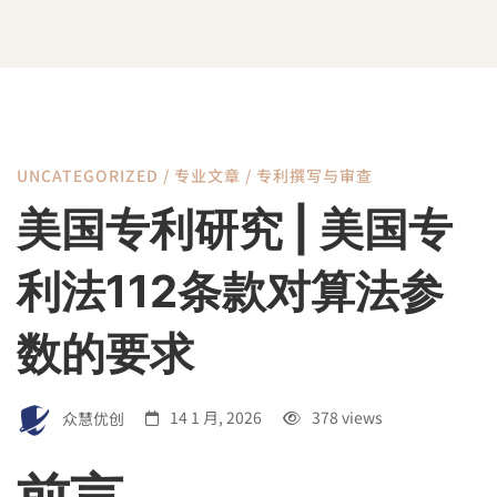
UNCATEGORIZED
/
专业文章
/
专利撰写与审查
美
美国专利研究 | 美国专
国
利法112条款对算法参
专
数的要求
利
众慧优创
14 1 月, 2026
378 views