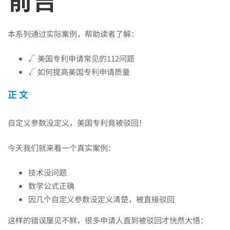
前言
研
究
本系列通过实际案例，帮助读者了解：
√ 美国专利申请常见的112问题
|
√ 如何提高美国专利申请质量
正 文
美
自定义参数没定义，美国专利竟被驳回！
国
今天我们就来看一个真实案例：
专
技术没问题
数学公式正确
因几个自定义参数没定义清楚，被直接驳回
利
这样的错误屡见不鲜，很多申请人直到被驳回才恍然大悟：