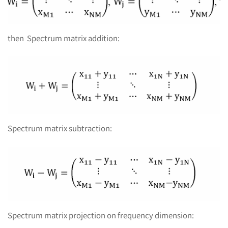
参
then Spectrum matrix addition:
数
的
要
Spectrum matrix subtraction:
求
Spectrum matrix projection on frequency dimension: