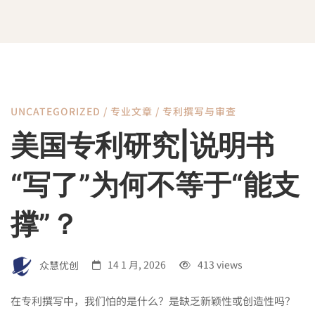
UNCATEGORIZED
/
专业文章
/
专利撰写与审查
美
美国专利研究|说明书
国
“写了”为何不等于“能支
专
撑”？
利
众慧优创
14 1 月, 2026
413 views
在专利撰写中，我们怕的是什么？是缺乏新颖性或创造性吗？