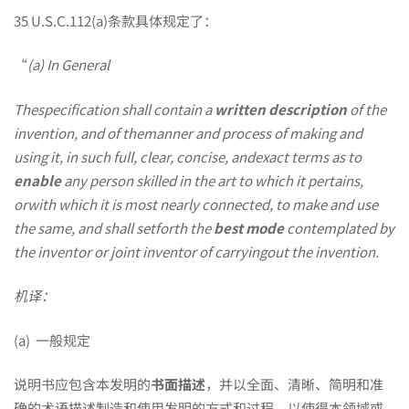
35 U.S.C.112(a)条款具体规定了：
“
(a) In General
Thespecification shall contain a
written description
of the
invention, and of themanner and process of making and
using it, in such full, clear, concise, andexact terms as to
enable
any person skilled in the art to which it pertains,
orwith which it is most nearly connected, to make and use
the same, and shall setforth the
best mode
contemplated by
the inventor or joint inventor of carryingout the invention.
机译：
(a) 一般规定
说明书应包含本发明的
书面描述
，并以全面、清晰、简明和准
确的术语描述制造和使用发明的方式和过程，以使得本领域或