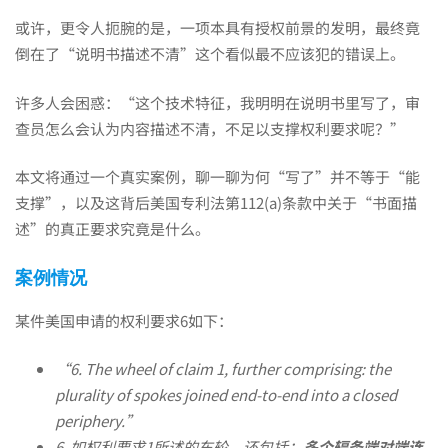
研
或许，更令人扼腕的是，一项本具有授权前景的发明，最终竟
究|
倒在了“说明书描述不清”这个看似最不应该犯的错误上。
许多人会困惑：“这个技术特征，我明明在说明书里写了，审
说
查员怎么会认为内容描述不清，不足以支撑权利要求呢？”
本文将通过一个真实案例，聊一聊为何“写了”并不等于“能
明
支撑”，以及这背后美国专利法第112(a)条款中关于“书面描
述”的真正要求究竟是什么。
书
案例情况
某件美国申请的权利要求6如下：
“写
“
6. The wheel of claim 1, further comprising:
the
了”
plurality of spokes joined end-to-end into a closed
periphery.
”
6.
如权利要求
1
所述的车轮，还包括：
多个辐条端对端连