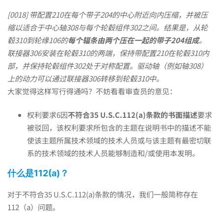
[0018]
带配置210在每个带子204的中心附近向内压缩，并被压
缩以适合于中心轴308与每个轮毂组件302之间。结果是，从轮
毂310到轮缘106的
每个辐条由两个压在一起的带子204组成
。
联接器306安装在轮毂310的两端，保持带配置210在轮毂310内
部，并保持轮毂组件302处于对称配置。驱动轴（例如轴308）
上的动力可以通过联接器306转移到轮毂310中。
大家觉得这样写行得通吗？不妨看看审查员的意见：
权利要求6因
不符合
35 U.S.C.112(a)
条款的书面描述
要求
被驳回，该权利要求所包含的主题在说明书中的描述不能
使该主题所属技术领域的技术人员或与该主题有最密切联
系的技术领域的技术人员能够制造和/或使用本发明。
什么是112(a)？
对于不符合35 U.S.C.112(a)条款的情况，我们一般简称存在
112（a）问题。