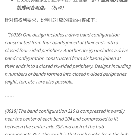
为
接成闭合周边
。（机译）
针对该权利要求，说明书对应的描述内容如下：
何
“
[0016]
One design includes a drive band configuration
constructed from four bands joined at their ends into a
不
closed four-sided periphery. Another design includes a drive
band configuration constructed from six bands joined at
等
their ends into a closed six-sided periphery. Designs including
n numbers of bands formed into closed n-sided peripheries
(eight, ten, etc.) are also possible.
于
……
“能
[001
8
]
The band configuration 210 is compressed inwardly
near the center of each band 204 and compressed to fit
支
between the center axle 308 and each of the hub
components 302. The result is that each spoke from the hub