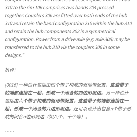
310 to the rim 106 comprises two bands 204 pressed
撑”？
together. Couplers 306 are fitted over both ends of the hub
310 and retain the band configuration 210 within the hub 310
and retain the hub components 302 in a symmetrical
configuration. Power from a drive axle (e.g. axle 308) may be
transferred to the hub 310 via the couplers 306 in some
designs.
”
机译：
[0016]
一种设计包括由四个带子构成的驱动带配置，
这些带子
的端部连接在一起，形成一个闭合的四边形周边
。另一种设计
包括
由六个带子构成的驱动带配置，这些带子的端部连接在一
起，形成一个闭合的六边形周边
。
还可以设计出包含n个带子形
成的闭合n边形周边（如八个、十个等）。
……