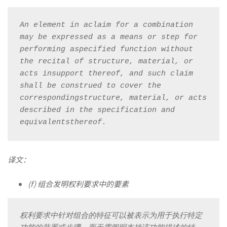
清
An element in aclaim for a combination 
楚
may be expressed as a means or step for 
performing aspecified function without 
the recital of structure, material, or 
acts insupport thereof, and such claim 
shall be construed to cover the 
correspondingstructure, material, or acts 
described in the specification and 
equivalentsthereof.
译文：
(f) 组合发明权利要求中的要素
权利要求中针对组合的特征可以被表示为用于执行特定