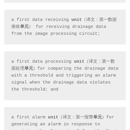
因
a first data receiving 
unit
（译文：第一数据
为
接收
单元
） for receiving drainage data 
from the image processing circuit;
没
a first data processing 
unit
（译文：第一数
有
据处理
单元
）for comparing the drainage data 
with a threshold and triggering an alarm 
结
signal when the drainage data violates 
the threshold; and
构
a first alarm 
unit
（译文：第一报警
单元
）for 
特
generating an alarm in response to 