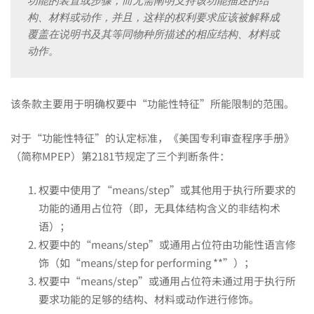
功能的装置或步骤，而无需阐明支持该功能描述的结
构、材料或动作，并且，这样的权利要求应该被解释成
覆盖在说明书及其等同物种所描述的相应结构、材料或
动作。
该条款主要用于明确权要中“功能性特征”所能限制的范围。
对于“功能性特征”的认定标准，《美国专利审查程序手册》
（简称MPEP）第2181节规定了三个判断条件：
权要中使用了“means/step”或其他用于执行所要求的
功能的通用占位符（即，无具体结构含义的非结构术
语）；
权要中的“means/step”或通用占位符由功能性语言修
饰（如“means/step for performing **”）；
权要中“means/step”或通用占位符未通过用于执行所
要求功能的足够的结构、材料或动作进行修饰。