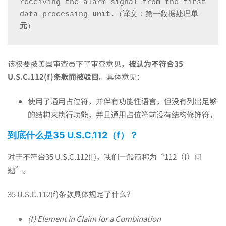
receiving the alarm signal from the first 
data processing 
unit
.（译文：第一数据处理
单
征
元
）
而
该权要被美国审查员下了审查意见，
被认为不符合35
U.S.C.112(
f
)条款而被驳回
。具体意见：
被
使用了通用占位符，并伴有功能性语言，但没有列出足够
的结构来执行功能，并且通用占位符前没有结构修饰符。
认
到底什么是35 U.S.C.
112
（
f
）？
对于不符合35 U.S.C.112(f)，我们一般简称为“112（f）问
为
题”。
不
35 U.S.C.112(f)条款具体规定了什么？
(f) Element in Claim for a Combination