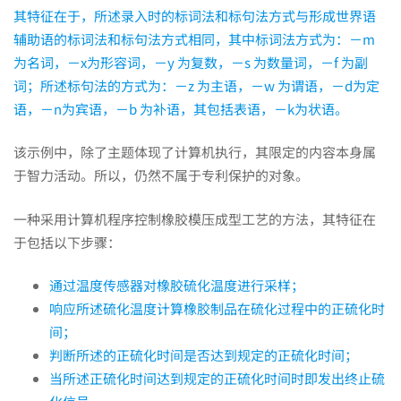
其特征在于，所述录入时的标词法和标句法方式与形成世界语
辅助语的标词法和标句法方式相同，其中标词法方式为：－m
为名词，－x为形容词，－y 为复数，－s 为数量词，－f 为副
词；所述标句法的方式为：－z 为主语，－w 为谓语，－d为定
语，－n为宾语，－b 为补语，其包括表语，－k为状语。
该示例中，除了主题体现了计算机执行，其限定的内容本身属
于智力活动。所以，仍然不属于专利保护的对象。
一种采用计算机程序控制橡胶模压成型工艺的方法，其特征在
于包括以下步骤：
通过温度传感器对橡胶硫化温度进行采样；
响应所述硫化温度计算橡胶制品在硫化过程中的正硫化时
间；
判断所述的正硫化时间是否达到规定的正硫化时间；
当所述正硫化时间达到规定的正硫化时间时即发出终止硫