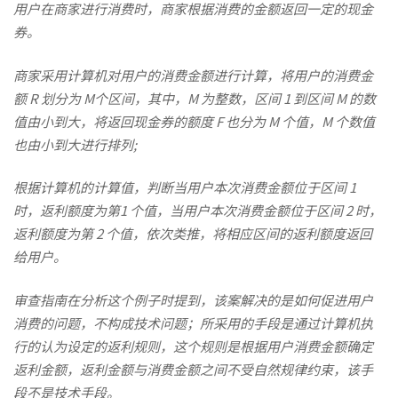
用户在商家进行消费时，商家根据消费的金额返回一定的现金
券。
断
商家采用计算机对用户的消费金额进行计算，将用户的消费金
方
额 R 划分为 M个区间，其中，M 为整数，区间 1 到区间 M 的数
值由小到大，将返回现金券的额度 F 也分为 M 个值，M 个数值
也由小到大进行排列;
法、
根据计算机的计算值，判断当用户本次消费金额位于区间 1
时，返利额度为第1 个值，当用户本次消费金额位于区间 2 时，
计
返利额度为第 2 个值，依次类推，将相应区间的返利额度返回
给用户。
算
审查指南在分析这个例子时提到，该案解决的是如何促进用户
消费的问题，不构成技术问题；所采用的手段是通过计算机执
机
行的认为设定的返利规则，这个规则是根据用户消费金额确定
返利金额，返利金额与消费金额之间不受自然规律约束，该手
段不是技术手段。