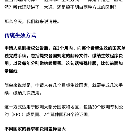
的
然？听代理所讲了一大通，还是搞不明白两种方式的区别？
两
那么今天，我们就来说清楚。
种
传统生效方式
申请人拿到
授权公告
后，在
3个月内
，向每个希望生效的国家
单
生
独完成手续
，包括提交各国规定的翻译文件、缴纳生效程序费
用，以及每年分别缴纳续展费。
这句话特殊排版，比如前面加
条竖线
效
简单来说就是，申请人有几个目标生效国家，就要完成几次手
续、缴纳几次费用。
方
这一方式适用于欧洲大部分国家和地区，包括39个欧洲专利公
约（EPC）成员国、2个延伸国和4个验证国。
式，
不同国家的要求和费用差异巨大