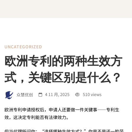
UNCATEGORIZED
欧
欧洲专利的两种生效方
洲
式，关键区别是什么？
专
众慧优创
4 11 月, 2025
510 views
利
欧洲专利申请授权后，申请人还要做一件关键事——专利生
效，这决定专利能否有法律效力。
但当代理所问你：“选择哪种生效方式？”你是不是还一脸茫