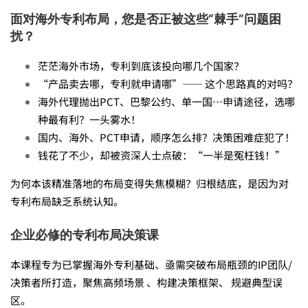
资
面对海外专利布局，您是否正被这些“棘手”问题困
源
扰？
茫茫海外市场，专利到底该投向哪几个国家？
|
“产品卖去哪，专利就申请哪”—— 这个思路真的对吗？
海外代理抛出PCT、巴黎公约、单一国…申请途径，选哪
种最有利？一头雾水！
《海
国内、海外、PCT申请，顺序怎么排？决策困难症犯了！
钱花了不少，却被资深人士点破：“一半是冤枉钱！”
外
为何本该精准落地的布局变得失焦模糊？归根结底，是因为对
专利布局缺乏系统认知。
专
企业必修的专利布局决策课
本课程专为已掌握海外专利基础、亟需突破布局瓶颈的IP团队/
利
决策者所打造，聚焦高频场景 、构建决策框架、 规避典型误
区。