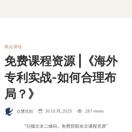
精品课程
免
免费课程资源 |《海外
费
专利实战-如何合理布
课
局？》
程
众慧优创
30 10 月, 2025
287 views
“扫描文末二维码，免费获取本文课程资源”