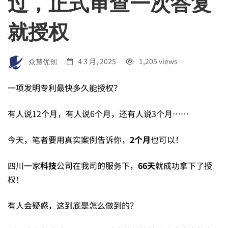
过，正式审查一次答复
享：
就授权
四
众慧优创
4 3 月, 2025
1,205 views
川
一项发明专利最快多久能授权？
某
有人说12个月，有人说6个月，还有人说3个月……
科
今天，笔者要用真实案例告诉你，
2
个月
也可以！
四川一家
科技
公司在我司的服务下，
66
天
就成功拿下了授
技
权！
有人会疑惑，这到底是怎么做到的？
行