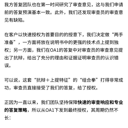
我方答复团队也在第一时间研究了审查意见，这与我们申请
式
前的答复预演基本一致。此外，我们还发现审查员的审查意
见有缺陷。
审
在客户以快速授权为首要目的的授意下，我们决定做“两手
准备”，一方面将放在说明书中的更强的技术点上提到独
权；另一方面，我们在OA1的答复中对审查员的审查意见提
查
出了抗辩，给出了充分的理由和证据证明审查员的认识错
误。
一
可以说，这套“抗辩＋上提特征”的“组合拳”打得非常成
功，审查员直接接受了我们的答复，给了授权。
次
正因为一直以来，我们团队坚持保障
快速的审查响应和专业
答
的答复策略
，所以从OA1下发到最终授权，其周期仍然不
长：