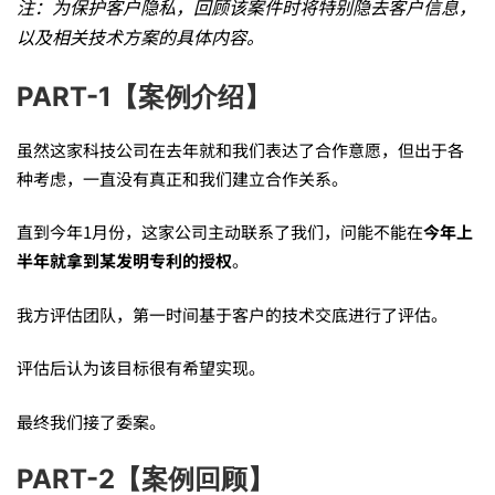
注：为保护客户隐私，回顾该案件时将特别隐去客户信息，
业
以及相关技术方案的具体内容。
PART-1【案例介绍】
技
虽然这家科技公司在去年就和我们表达了合作意愿，但出于各
术
种考虑，一直没有真正和我们建立合作关系。
直到今年1月份，这家公司主动联系了我们，问能不能在
今年上
的
半年
就拿到某发明专利的授权
。
我方评估团队，第一时间基于客户的技术交底进行了评估。
专
评估后认为该目标很有希望实现。
利
最终我们接了委案。
PART-2【案例回顾】