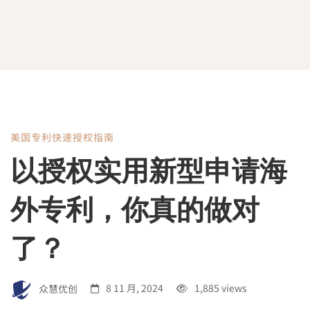
美国专利快速授权指南
以
以授权实用新型申请海
授
外专利，你真的做对
权
了？
实
众慧优创
8 11 月, 2024
1,885 views