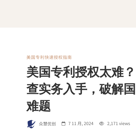
美国专利快速授权指南
美
美国专利授权太难？
国
查实务入手，破解国
专
难题
利
众慧优创
7 11 月, 2024
2,171 views