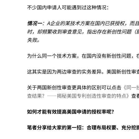
不少国内申请人可能遇到过这种情况：
定
情况一
：A企业的某技术方案在国内已获授权，而
时，却频繁收到审查意见，指出存在新创性问题（即
——
失败。
从
为什么同一个技术方案，在国内没有新创性问题，
这其实是因为两边审查的实务差异。美国新创性审
美
关于两国新创性审查更具体的区别可以点击
《同一
查结果？——揭秘美国专利创造性审查的特点》
查
国
如何才能有效提高美国申请的授权率呢？
审
笔者分享给大家的第一招：
合理布局权要、充分挖