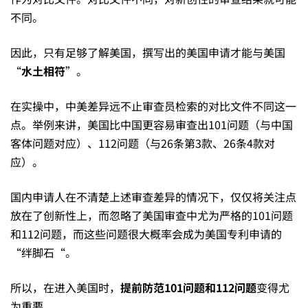
不同。
因此，只有足够了解美国，撰写出的美国申请才能与美国
“
水土相符
”。
在实操中，中美差异远不止审查员检索的对比文件不同这一
点。举例来讲，美国比中国更容易审查出101问题（与中国
客体问题对应）、112问题（与26条第3款、26条4款对
应）。
国内申请人在不清楚上述审查差异的情况下，仅仅将关注点
放在了创新性上，而忽略了美国审查中尤为严格的101问题
和112问题，而这些问题很大概率会成为美国专利申请的
“绊脚石“。
所以，在进入美国时，
提前防范
101
问题和
112
问题
变得尤
为重要。