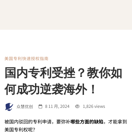
美国专利快速授权指南
国
国内专利受挫？教你如
内
何成功逆袭海外！
专
众慧优创
8 11 月, 2024
1,826 views
利
被国内驳回的专利申请，要弥补
哪些方面的缺陷
，才能拿到
美国专利权呢？