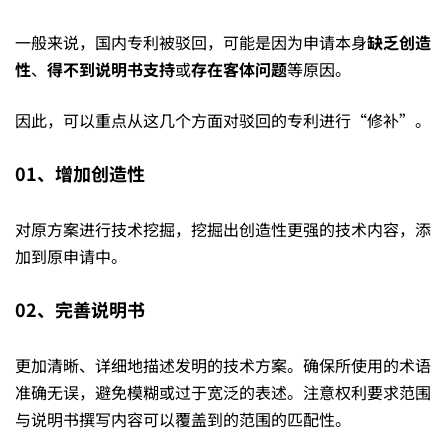
受
一般来说，国内专利被驳回，可能是因为申请本身
缺乏创造
性
、
得不到说明书支持
或
存在客体问题
等原因。
挫？
因此，可以重点从这几个方面对驳回的专利进行“修补”。
教
01、增加创造性
你
对原方案进行技术挖掘，挖掘出创造性更强的技术内容，添
加到原申请中。
如
02、完善说明书
何
更加清晰、详细地描述发明的技术方案。确保所使用的术语
准确无误，避免模糊或过于宽泛的表述。注意权利要求范围
与说明书撰写内容可以覆盖到的范围的匹配性。