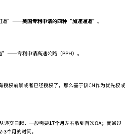
门道”——
美国专利申请的四种“加速通道”
。
”——专利申请高速公路（PPH）。
果有授权前景或者已经授权了，那么基于该CN作为优先权或
。
请从递交日起，一般需要
17
个月
左右收到首次OA；而通过
2-3
个月
的时间。