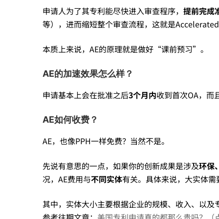
申请人为了其专利能尽快进入审查程序，
提前完成
费
等），进而缩短整个审查流程，这就是Accelerated Ex
用
本质上来说，AE的原理就是做好“课前预习”。
AE的加速效果怎么样？
等
申请基本上会在批准之后
3个月内
收到首次OA，而
全
AE如何收费？
AE，也像PPH一样免费？当然不是。
解
先说有意思的一点，如果你的创新成果是涉及
环保
况，AE费用与
不同实体
有关。具体来说，大实体需要
析
其中，实体大小主要根据企业的规模、收入、以及
参考往期文章：
美国专利申请真的都那么贵吗？（