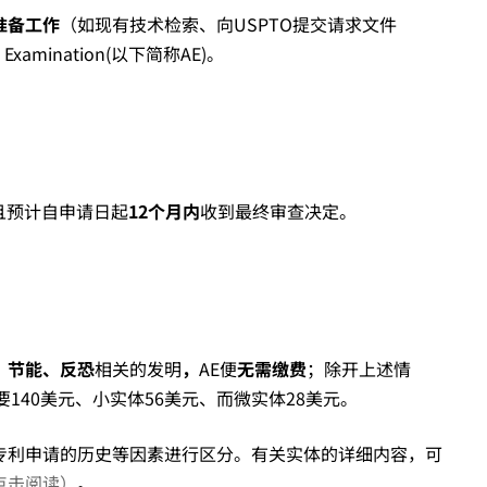
准备工作
（如现有技术检索、向USPTO提交请求文件
amination(以下简称AE)。
且预计自申请日起
12个月内
收到最终审查决定。
、节能、反恐
相关的发明
，
AE便
无需缴费
；除开上述情
140美元、小实体56美元、而微实体28美元。
专利申请的历史等因素进行区分。有关实体的详细内容，可
点击阅读）
。