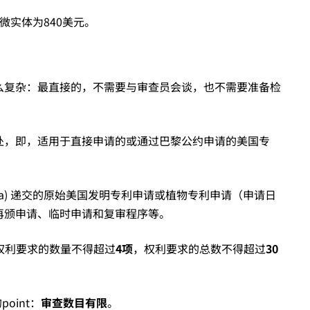
微实体为840美元。
E的那么复杂：最直接的，不需要与审查员会谈，也不需要准备检
相似之处，即，适用于直接申请的或通过巴黎公约申请的美国专
11(a) 递交的原始美国发明专利申请或植物专利申请（申请日
、再颁申请、临时申请和复审程序等。
权利要求的数量不得超过
4
项
，权利要求的总数不得超过
30
oint：
审查数目有限
。