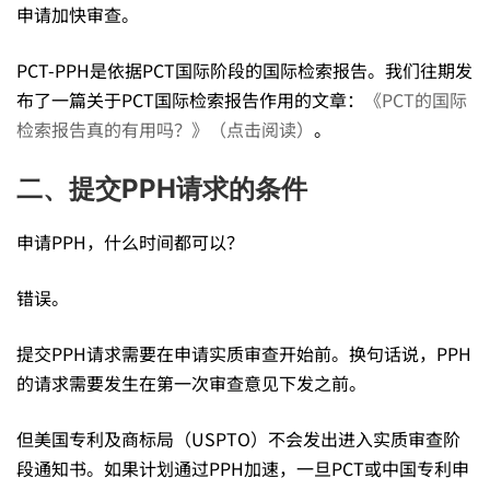
利？
申请加快审查。
PCT-PPH是依据PCT国际阶段的国际检索报告。我们往期发
——
布了一篇关于PCT国际检索报告作用的文章：
《PCT的国际
检索报告真的有用吗？》（点击阅读）
。
走
二、提交PPH请求的条件
PPH
申请PPH，什么时间都可以？
错误。
通
提交PPH请求需要在申请实质审查开始前。换句话说，PPH
的请求需要发生在第一次审查意见下发之前。
道
但美国专利及商标局（USPTO）不会发出进入实质审查阶
就
段通知书。如果计划通过PPH加速，一旦PCT或中国专利申