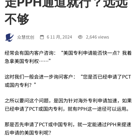
走PPH通道就行？远远
的
不够
中
众慧优创
6 11 月, 2024
2,646 views
国
经常会有国内客户咨询：“美国专利申请能否快一点？我着
急拿美国专利权……”
专
这时我们一般会进一步询问客户：“您是否已经申请了PCT
利
或国内专利？”
之所以要问这个问题，是因为针对海外专利申请加速，如果
或
已经申请了PCT或国内专利，就有PPH这一途径可以运用。
PCT，
那是否先申请了PCT或中国专利，就一定能通过PPH来提速
后申请的美国专利呢？