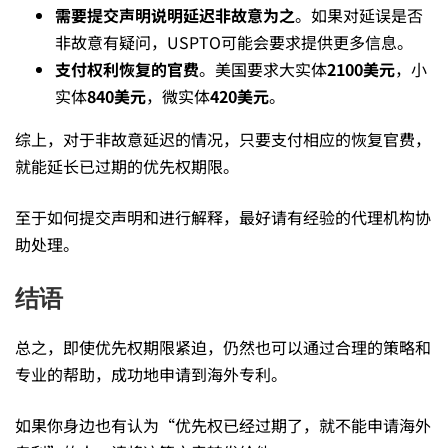
——
需要提交声明说明延迟非故意为之
。如果对延误是否
非故意有疑问，USPTO可能会要求提供更多信息。
支付权利恢复的官费
。美国要求大实体
2100美元
，小
先
实体
840美元
，微实体
420美元
。
综上，对于非故意延迟的情况，只要支付相应的恢复官费，
别
就能延长已过期的优先权期限。
放
至于如何提交声明和进行解释，最好请有经验的代理机构协
助处理。
弃，
结语
总之，即使优先权期限紧迫，仍然也可以通过合理的策略和
过
专业的帮助，成功地申请到海外专利。
期
如果你身边也有认为“优先权已经过期了，就不能申请海外