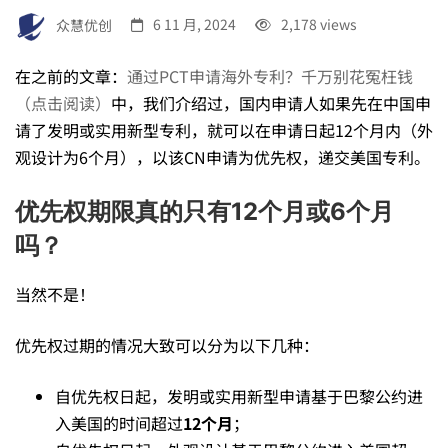
经
众慧优创
6 11 月, 2024
2,178 views
在之前的文章：
通过PCT申请海外专利？千万别花冤枉钱
过
（点击阅读）
中，我们介绍过，国内申请人如果先在中国申
请了发明或实用新型专利，就可以在申请日起12个月内（外
观设计为6个月），以该CN申请为优先权，递交美国专利。
期
优先权期限真的只有12个月或6个月
了，
吗？
当然不是！
申
优先权过期的情况大致可以分为以下几种：
请
自优先权日起，发明或实用新型申请基于巴黎公约进
入美国的时间超过
12个月
；