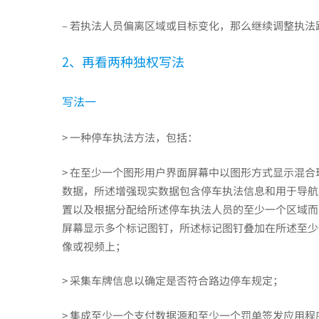
保
– 若执法人员偏离区域或目标变化，那么继续调整执法
护
2、再看两种独权写法
发
写法一
> 一种停车执法方法，包括：
明
> 在至少一个图形用户界面屏幕中以图形方式显示混
数据，所述增强现实数据包含停车执法信息和用于导航
点？
置以及根据分配给所述停车执法人员的至少一个区域而
屏幕显示多个标记图钉，所述标记图钉叠加在所述至少
像或视频上；
> 采集车牌信息以确定是否符合路边停车规定；
> 集成至少一个支付数据源和至少一个罚单签发应用