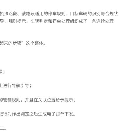
执法路段、该路段适用的停车规则、目标车辆的识别与合规状
导、规则提示、车辆判定和罚单处理组织成了一条连续处理
合起来的步骤”这个整体。
景；
上进行导航引导；
段的管制规则，并且在关联位置给予提示；
违纪行为作出判定之后生成电子罚单下发。
二。