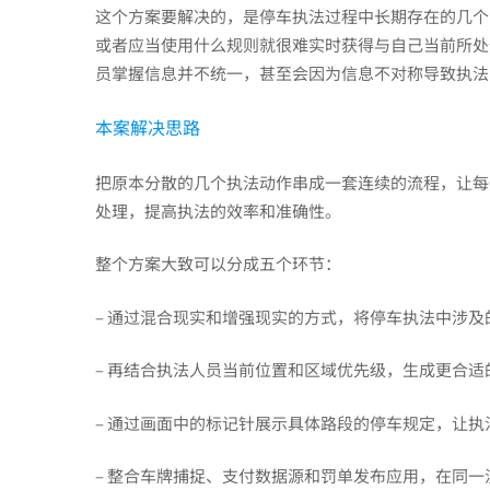
这个方案要解决的，是停车执法过程中长期存在的几个
或者应当使用什么规则就很难实时获得与自己当前所处
独
员掌握信息并不统一，甚至会因为信息不对称导致执法
权，
本案解决思路
把原本分散的几个执法动作串成一套连续的流程，让每
哪
处理，提高执法的效率和准确性。
整个方案大致可以分成五个环节：
个
– 通过混合现实和增强现实的方式，将停车执法中涉
更
– 再结合执法人员当前位置和区域优先级，生成更合适
能
– 通过画面中的标记针展示具体路段的停车规定，让
– 整合车牌捕捉、支付数据源和罚单发布应用，在同