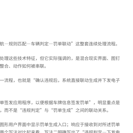
航—规则匹配—车辆判定—罚单联动”这整套连续处理流程。
处理这些技术特征，但它实际强调的，是混合现实界面、图钉
整合、动作如何被串联。
一流程，也就是“确认违规后，系统直接联动生成并下发电子
单签发应用程序，以便根据车牌信息签发罚单”，明显重点是
系，而不是“违规判定”与“罚单生成”之间的联动关系。
图形用户界面中显示罚单生成入口；响应于接收到对所述罚单
两个写法对比起来看，写法二明确写出了“违规判定—下发电