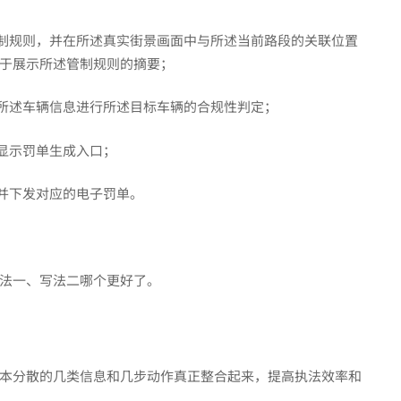
管制规则，并在所述真实街景画面中与所述当前路段的关联位置
用于展示所述管制规则的摘要；
于所述车辆信息进行所述目标车辆的合规性判定；
中显示罚单生成入口；
成并下发对应的电子罚单。
法一、写法二哪个更好了。
本分散的几类信息和几步动作真正整合起来，提高执法效率和