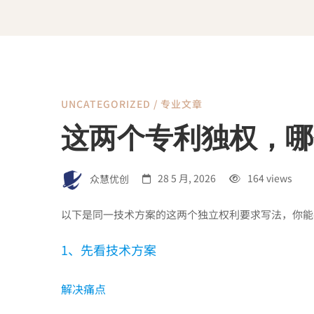
UNCATEGORIZED
/
专业文章
这
这两个专利独权，哪
两
众慧优创
28 5 月, 2026
164 views
个
以下是同一技术方案的这两个独立权利要求写法，你能
专
1、先看技术方案
解决痛点
利