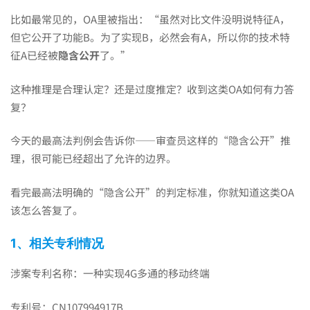
例：
比如最常见的，OA里被指出：“虽然对比文件没明说特征A，
专
但它公开了功能B。为了实现B，必然会有A，所以你的技术特
征A已经被
隐含公开
了。”
利
这种推理是合理认定？还是过度推定？收到这类OA如何有力答
复？
技
今天的最高法判例会告诉你——审查员这样的“隐含公开”推
理，很可能已经超出了允许的边界。
术
看完最高法明确的“隐含公开”的判定标准，你就知道这类OA
该怎么答复了。
特
1、相关专利情况
征
涉案专利名称：一种实现4G多通的移动终端
专利号：CN107994917B