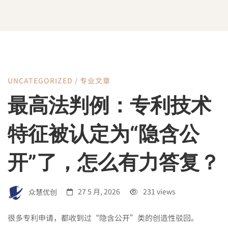
UNCATEGORIZED
/
专业文章
最
最高法判例：专利技术
高
特征被认定为“隐含公
法
开”了，怎么有力答复？
判
众慧优创
27 5 月, 2026
231 views
很多专利申请，都收到过“隐含公开”类的创造性驳回。