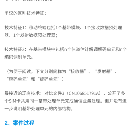
被
争议的区别技术特征：
认
技术特征1：移动终端包括1个基带模块、1个接收数据预处理
器、1个发射数据预处理器；
定
技术特征2：在基带模块中包括n个信道估计解调解码单元和n个
编码调制单元。
为
（为便于阅读，下文分别简称为“接收器”、“发射器”、
“解码单元”和“编码单元”）
“隐
最接近的现有技术：对比文件3（CN106851791A），公开了多
个SIM卡共用同一基带处理单元完成通信业务处理。但并没有进
含
一步说明基带处理单元的内部结构。
2、案件过程
公