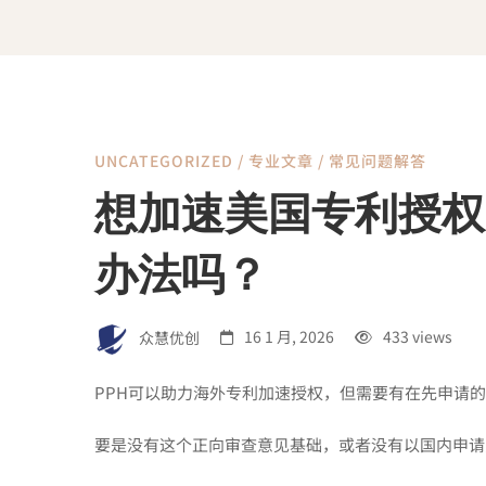
UNCATEGORIZED
/
专业文章
/
常见问题解答
想
想加速美国专利授权
加
办法吗？
速
众慧优创
16 1 月, 2026
433 views
美
PPH可以助力海外专利加速授权，但需要有在先申请
要是没有这个正向审查意见基础，或者没有以国内申请
国