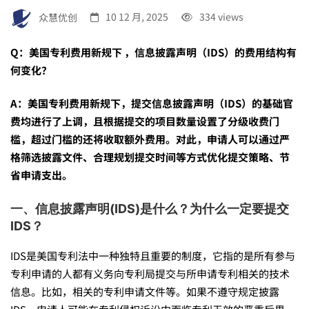
问
众慧优创
10 12 月, 2025
334 views
Q：美国专利费用新规下 ，信息披露声明（IDS）的费用结构有
答
何变化？
A：美国专利费用新规下，提交信息披露声明（IDS）的基础官
|
费均进行了上调，且根据提交的
项目数量设置了分级收费门
槛，超过门槛的还将收取额外费用。对此，申请人可以通过严
美
格筛选披露文件、合理规划提交时间等方式优化提交策略、节
省申请支出。
国
一、信息披露声明
(IDS)
是什么？为什么一定要提交
IDS
？
专
IDS是美国专利法中一种独特且重要的制度，它指的是所有参与
专利申请的人都有义务向专利局提交与所申请专利相关的技术
信息。比如，相关的专利申请文件等。如果不遵守规定披露