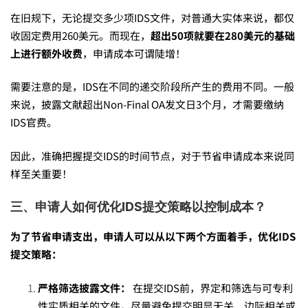
在旧规下，无论提交多少项IDS文件，对普通大实体来说，都仅
的
收固定费用260美元。而现在，
超出50项就要在280美元的基础
上进行额外收费
，申请成本可谓陡增！
费
需要注意的是，IDS在不同的递交阶段所产生的费用不同。一般
来说，披露文献超出Non-Final OA发文日3个月，才需要缴纳
用
IDS官费。
因此，准确把握提交IDS的时间节点，对于节省申请成本来说同
结
样至关重要！
三、申请人如何优化
IDS
提交策略以控制成本？
构
为了节省申请支出，申请人可以从以下两个方面着手，优化IDS
提交策略：
有
严格筛选披露文件：
在提交IDS前，界定和筛选与可专利
性实质相关的文件，尽量避免提交明显无关、边际相关或