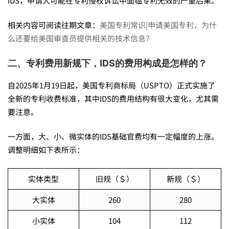
利
IDS，申请人可能在专利侵权诉讼中面临专利无效的严重后果。
相关内容可阅读往期文章：
美国专利常识|申请美国专利，为什
费
么还要给美国审查员提供相关的技术信息？
用
二、专利费用新规下，
IDS
的费用构成是怎样的？
自2025年1月19日起，美国专利商标局（USPTO）正式实施了
新
全新的专利收费标准，其中IDS的费用结构有很大变化，尤其需
要注意。
规
一方面，大、小、微实体的IDS基础官费均有一定幅度的上涨。
调整明细如下表所示：
下
实体类型
旧规（＄）
新规（＄）
大实体
260
280
，
小实体
104
112