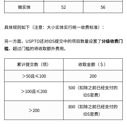
信
微实体
52
56
息
具体规则如下（注意：大小实体实行统一收费标准）：
另一方面，USPTO还对IDS提交中的项目数量设置了
分级收费门
披
槛
，超过门槛的将收取额外费用。
露
累计提交数（项）
收取金额（＄）
＞50且≤100
200
声
500（扣除之前已经支付的
＞100且≤200
IDS官费）
明
800（扣除之前已经支付的
＞200
IDS官费）
（IDS）