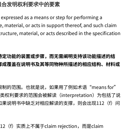
nation—组合发明权利要求中的要素
 expressed as a means or step for performing a
e, material, or acts in support thereof, and such claim
ucture, material, or acts described in the specification
特定功能的装置或步骤，而无需阐明支持该功能描述的结
释成覆盖在说明书及其等同物种所描述的相应结构、材料或
制的范围。也就是说，如果用了例如术语“means for”
权利要求的范围会被解读（interpretation）为包括了说
果说明书中缺乏对相应解读的支撑，则会出现112（f）问
实质上不属于claim rejection，而是claim