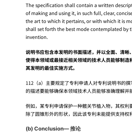
The specification shall contain a written descri
条
of making and using it, in such full, clear, conci
the art to which it pertains, or with which it i
shall set forth the best mode contemplated by th
中
invention.
说明书应包含本发明的书面描述，并以全面、清晰
到
使得本领域或最接近相关领域的技术人员能够制造
其发明的最佳实施方式。
底
112（a）主要规定了专利申请人对专利说明书的
的描述要能够确保本领域技术人员能够准确理解并
规
例如，某专利申请保护一种髋关节植入物，其权利
定
除了圆锥形外的形状，因此该专利未能提供支持权利
(b) Conclusion— 推论