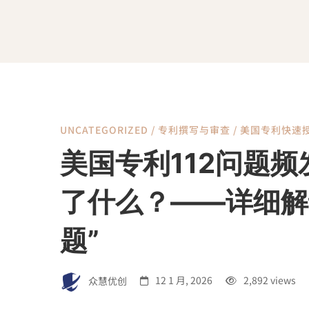
UNCATEGORIZED
/
专利撰写与审查
/
美国专利快速
美
美国专利112问题频
国
了什么？——详细解
专
题”
利
众慧优创
12 1 月, 2026
2,892 views