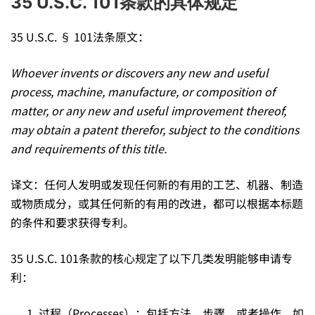
35 U.S.C. 101条款的具体规定
战
35 U.S.C. § 101法条原文：
——
Whoever invents or discovers any new and usefu
l
process
, machine, manufacture, or composition of
客
matter, or any new and useful improvement thereof,
may obtain a patent therefor, subject to the conditions
and requirements of this title.
体
译文：任何人发明或发现任何新的有用的工艺、机器、制造
问
或物质成分，或其任何新的有用的改进，都可以根据本标题
的条件和要求获得专利。
题，
35 U.S.C. 101条款的核心规定了以下几类发明能够申请专
利：
该
过程（Processes）：包括方法、步骤、或者操作，如