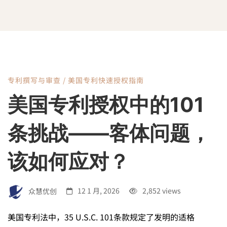
专利撰写与审查
/
美国专利快速授权指南
美
美国专利授权中的101
国
条挑战——客体问题，
专
该如何应对？
利
众慧优创
12 1 月, 2026
2,852 views
美国专利法中，35 U.S.C. 101条款规定了发明的适格