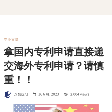
专业文章
拿
拿国内专利申请直接递
国
交海外专利申请？请慎
内
重！！
专
众慧优创
16 6 月, 2023
2,004 views