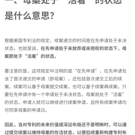
易
是什么意思？
忽
根据美国专利法的规定，续案递交的时间是在先申请处于未决
略
状态。也就是说，
在先申请处于未放弃或未授权的状态下，母
案即处于“活着”的状态。
的
要注意的是，这项规定中注明的是“在先申请”，在先申请包
含了首次递交的申请（即母案），还包括首次递交之后的续
一
案。续案可以基于母案提交续案，也可以基于续案再续案。只
要在先申请中有一个申请处于未决状态，母案就处于“活着”
的状态，申请人就可以继续进行续案申请，且所有续案申请均
个
可同享母案的申请日。
因此，当对专利的未来价值或深远布局还不甚明晰时，可以通
关
过提交续案以维持母案的存活状态，以便后续重新构建专利布