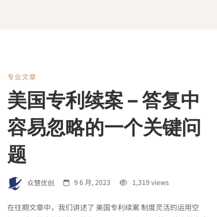
专业文章
美
美国专利续案 – 答复中
国
容易忽略的一个关键问
专
题
利
众慧优创
9 6 月, 2023
1,319 views
在往期文章中，我们讲述了 美国专利续案 制度灵活的运用空