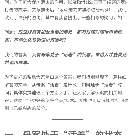
续
间，对于扩大保护范围的作用，以及Raffel公司基于续案的定向
打击的故事。文章推出后
（可点击文末推荐进行阅读
），我们
案
收到了许多的咨询，其中有读者提出了一些相似的疑问，如：
问题：
既然续案有如此重要的用处，那可以随时随地申请续
–
案，不停优化专利保护范围吗？
我们的答案：
只有母案处于“活着”的状态，申请人才能灵活
答
地运用续案
。
为了更好的帮助大家明白这个答案，我们特别整理了一篇详细
复
解答的文章，
从母案“活着”是什么；如何延长“活着”时
间；具体实操建议
三个方面入手，让大家了解续案的相关知
中
识，帮助企业更好的保护产品/技术。大家也可以选择跳跃阅读
到自己感兴趣的部分。
容
一、母案处于“活着”的状态