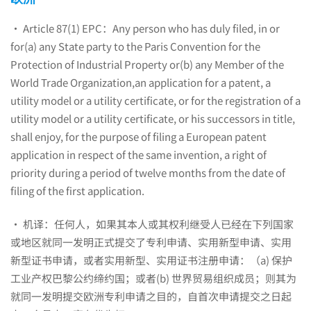
· Article 87(1) EPC：Any person who has duly filed, in or
for(a) any State party to the Paris Convention for the
Protection of Industrial Property or(b) any Member of the
World Trade Organization,an application for a patent, a
utility model or a utility certificate, or for the registration of a
utility model or a utility certificate, or his successors in title,
shall enjoy, for the purpose of filing a European patent
application in respect of the same invention, a right of
priority during a period of twelve months from the date of
filing of the first application.
· 机译：任何人，如果其本人或其权利继受人已经在下列国家
或地区就同一发明正式提交了专利申请、实用新型申请、实用
新型证书申请，或者实用新型、实用证书注册申请：（a) 保护
工业产权巴黎公约缔约国；或者(b) 世界贸易组织成员；则其为
就同一发明提交欧洲专利申请之目的，自首次申请提交之日起