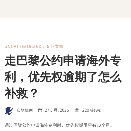
UNCATEGORIZED
/
专业文章
走
走巴黎公约申请海外专
巴
利，优先权逾期了怎么
黎
补救？
公
众慧优创
27 5 月, 2026
220 views
通过巴黎公约申请海外专利时，优先权期限只有12个月。