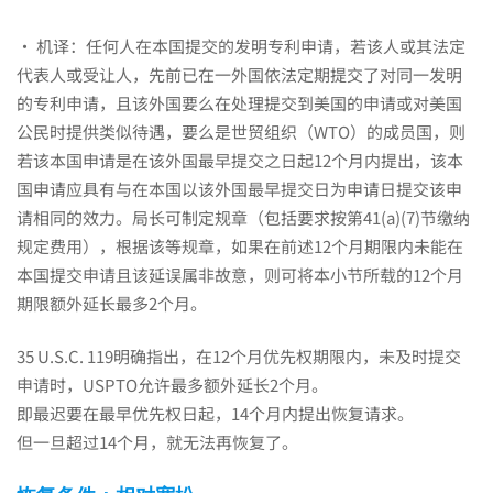
么
· 机译：任何人在本国提交的发明专利申请，若该人或其法定
代表人或受让人，先前已在一外国依法定期提交了对同一发明
的专利申请，且该外国要么在处理提交到美国的申请或对美国
补
公民时提供类似待遇，要么是世贸组织（WTO）的成员国，则
若该本国申请是在该外国最早提交之日起12个月内提出，该本
国申请应具有与在本国以该外国最早提交日为申请日提交该申
救？
请相同的效力。局长可制定规章（包括要求按第41(a)(7)节缴纳
规定费用），根据该等规章，如果在前述12个月期限内未能在
本国提交申请且该延误属非故意，则可将本小节所载的12个月
期限额外延长最多2个月。
35 U.S.C. 119明确指出，在12个月优先权期限内，未及时提交
申请时，USPTO允许最多额外延长2个月。
即最迟要在最早优先权日起，14个月内提出恢复请求。
但一旦超过14个月，就无法再恢复了。