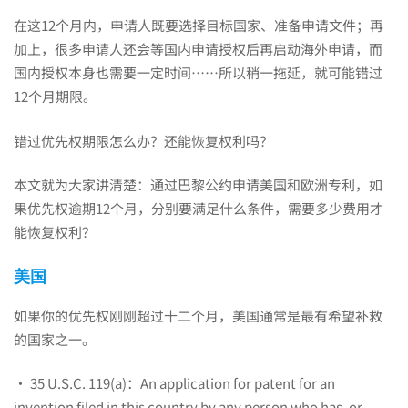
约
在这12个月内，申请人既要选择目标国家、准备申请文件；再
申
加上，很多申请人还会等国内申请授权后再启动海外申请，而
国内授权本身也需要一定时间……所以稍一拖延，就可能错过
12个月期限。
请
错过优先权期限怎么办？还能恢复权利吗？
海
本文就为大家讲清楚：通过巴黎公约申请美国和欧洲专利，如
果优先权逾期12个月，分别要满足什么条件，需要多少费用才
能恢复权利？
外
美国
专
如果你的优先权刚刚超过十二个月，美国通常是最有希望补救
的国家之一。
利，
· 35 U.S.C. 119(a)：An application for patent for an
invention filed in this country by any person who has, or