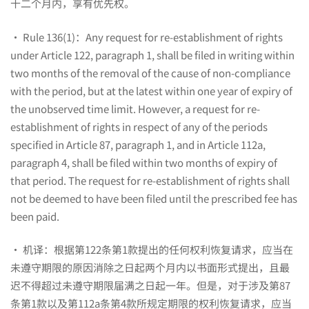
十二个月内，享有优先权。
· Rule 136(1)：Any request for re-establishment of rights
under Article 122, paragraph 1, shall be filed in writing within
two months of the removal of the cause of non-compliance
with the period, but at the latest within one year of expiry of
the unobserved time limit. However, a request for re-
establishment of rights in respect of any of the periods
specified in Article 87, paragraph 1, and in Article 112a,
paragraph 4, shall be filed within two months of expiry of
that period. The request for re-establishment of rights shall
not be deemed to have been filed until the prescribed fee has
been paid.
· 机译：根据第122条第1款提出的任何权利恢复请求，应当在
未遵守期限的原因消除之日起两个月内以书面形式提出，且最
迟不得超过未遵守期限届满之日起一年。但是，对于涉及第87
条第1款以及第112a条第4款所规定期限的权利恢复请求，应当