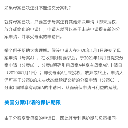
如果母案已决还能不能递交分案呢？
你
就算母案已决，只要基于母案还有其他未决申请（即未授权、
一
放弃或终止的申请），申请人就可以基于未决申请提交新的分
案申请，并享受母案的申请日。
定
举个例子帮助大家理解。假设申请人在2020年1月1日递交了母
案申请（母案A），在收到限制要求后，于2021年1月1日提交分
案申请（分案B），分案B明确引用母案A并享有母案A的申请日
要
（2020年1月1日）；即使母案A后来授权、放弃或终止，申请人
仍可基于分案B的未决状态继续提交新的分案申请（分案C），
知
分案C同样享有母案A的申请日，从而确保申请日利益的延续。
美国分案申请的保护期限
道！
由于分案享受母案的申请日，因此其专利保护期与母案相同。