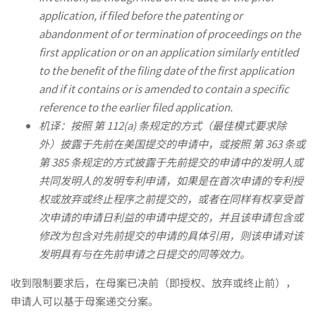
案
application, if filed before the patenting or
abandonment of or termination of proceedings on the
的
first application or on an application similarly entitled
to the benefit of the filing date of the first application
and if it contains or is amended to contain a specific
这
reference to the earlier filed application.
机译：按照 第 112(a) 条规定的方式（最佳模式要求除
几
外）披露于先前在美国提交的申请中，或按照 第 363 条或
第 385 条规定的方式披露于先前提交的申请中的发明人或
共同发明人的发明专利申请，如果是在首次申请的专利授
个
权或放弃或终止程序之前提交的，或者在同样有权享受首
次申请的申请日利益的申请中提交的，并且该申请包含或
修改为包含对先前提交的申请的具体引用，则该申请对该
差
发明具有与在先前申请之日提交的同等效力。
收到限制要求后，在母案已决前（即授权、放弃或终止前），
异
申请人可以基于母案递交分案。