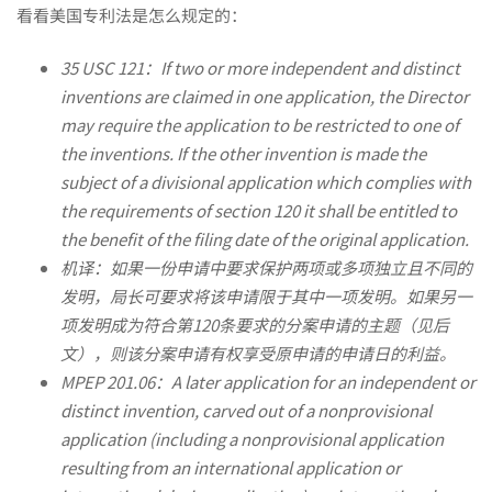
国
看看美国专利法是怎么规定的：
专
3
5 USC 121：
If two or more independent and distinct
inventions are claimed in one application, the Director
may require the application to be restricted to one of
利
the inventions. If the other invention is made the
subject of a divisional application which complies with
分
the requirements of section 120 it shall be entitled to
the benefit of the filing date of the original application.
机译：如果一份申请中要求保护两项或多项独立且不同的
案，
发明，局长可要求将该申请限于其中一项发明。如果另一
项发明成为符合第120条要求的分案申请的主题（见后
文），则该分案申请有权享受原申请的申请日的利益。
能
MPEP
201.06：A later application for an independent or
distinct invention, carved out of a nonprovisional
直
application (including a nonprovisional application
resulting from an international application or