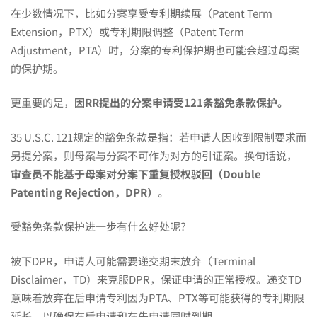
在少数情况下，比如分案享受专利期续展（Patent Term
Extension，PTX）或专利期限调整（Patent Term
Adjustment，PTA）时，分案的专利保护期也可能会超过母案
的保护期。
更重要的是，
因
RR
提出的分案申请受
121
条豁免条款保护。
35 U.S.C. 121规定的豁免条款是指：若申请人因收到限制要求而
另提分案，则母案与分案不可作为对方的引证案。换句话说，
审查员不能基于母案对分案下重复授权驳回（Double
Patenting Rejection，
DPR
）。
受豁免条款保护进一步有什么好处呢？
被下DPR，申请人可能需要递交期末放弃（Terminal
Disclaimer，TD）来克服DPR，保证申请的正常授权。递交TD
意味着放弃在后申请专利因为PTA、PTX等可能获得的专利期限
延长，以确保在后申请和在先申请同时到期。