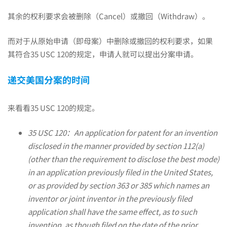
其余的权利要求会被删除（Cancel）或撤回（Withdraw）。
法
而对于从原始申请（即母案）中删除或撤回的权利要求，如果
其符合35 USC 120的规定，申请人就可以提出分案申请。
吗？
递交美国分案的时间
——
来看看35 USC 120的规定。
中
35 USC 120：An application for patent for an invention
disclosed in the manner provided by section 112(a)
美
(other than the requirement to disclose the best mode)
in an application previously filed in the United States,
or as provided by section 363 or 385 which names an
分
inventor or joint inventor in the previously filed
application shall have the same effect, as to such
invention, as though filed on the date of the prior