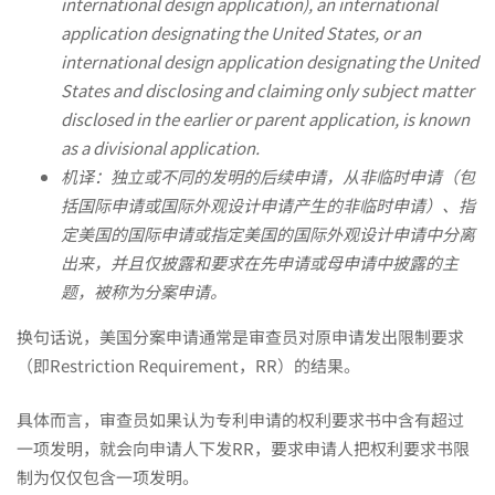
international design application), an international
接
application designating the United States, or an
international design application designating the United
照
States and disclosing and claiming only subject matter
disclosed in the earlier or parent application, is known
as a divisional application.
搬
机译：独立或不同的发明的后续申请，从非临时申请（包
括国际申请或国际外观设计申请产生的非临时申请）、指
定美国的国际申请或指定美国的国际外观设计申请中分离
中
出来，并且仅披露和要求在先申请或母申请中披露的主
题，被称为分案申请。
国
换句话说，美国分案申请通常是审查员对原申请发出限制要求
（即Restriction Requirement，RR）的结果。
的
具体而言，审查员如果认为专利申请的权利要求书中含有超过
一项发明，就会向申请人下发RR，要求申请人把权利要求书限
做
制为仅仅包含一项发明。