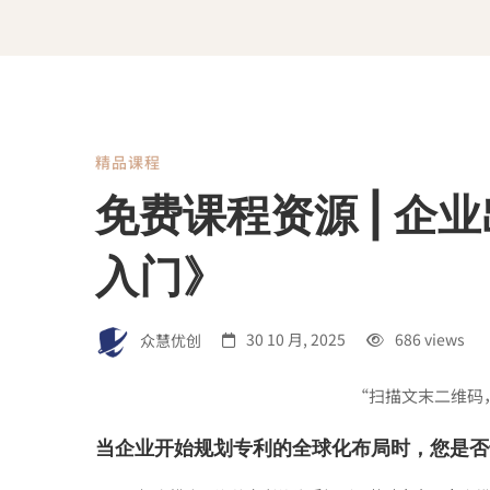
精品课程
免
免费课程资源 | 企
费
入门》
课
众慧优创
30 10 月, 2025
686 views
程
“扫描文末二维码
当企业开始规划专利的全球化布局时，您是否
资