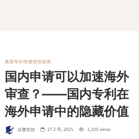
美国专利快速授权指南
国
国内申请可以加速海外
内
审查？——国内专利在
申
海外申请中的隐藏价值
请
众慧优创
27 2 月, 2025
1,105 views