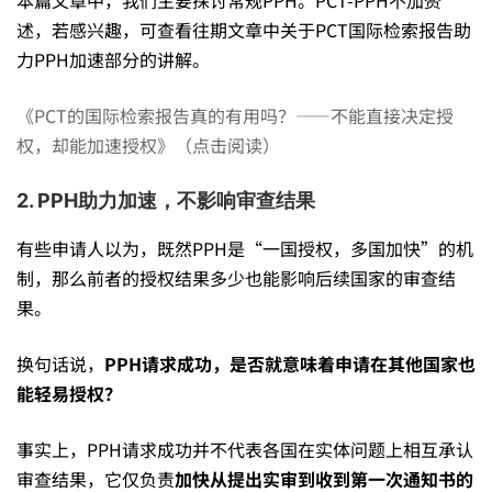
在
述，若感兴趣，可查看往期文章中关于PCT国际检索报告助
力PPH加速部分的讲解。
海
《PCT的国际检索报告真的有用吗？——不能直接决定授
权，却能加速授权》（点击阅读）
外
2. PPH助力加速，不影响审查结果
申
有些申请人以为，既然PPH是“一国授权，多国加快”的机
制，那么前者的授权结果多少也能影响后续国家的审查结
果。
请
换句话说，
PPH
请求成功，是否就意味着申请在其他国家也
中
能轻易授权？
事实上，PPH请求成功并不代表各国在实体问题上相互承认
的
审查结果，它仅负责
加快从提出实审到收到第一次通知书的