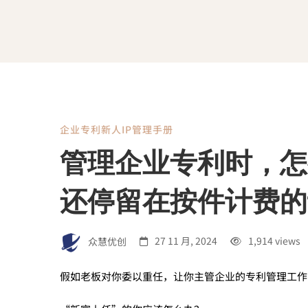
企业专利新人IP管理手册
管
管理企业专利时，怎
理
还停留在按件计费的
企
众慧优创
27 11 月, 2024
1,914 views
业
假如老板对你委以重任，让你主管企业的专利管理工作