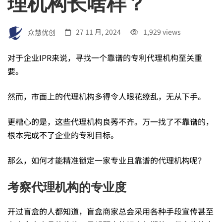
理机构长啥样？
理
机
众慧优创
27 11 月, 2024
1,929 views
对于企业IPR来说，寻找一个靠谱的专利代理机构至关重
构
要。
然而，市面上的代理机构多得令人眼花缭乱，无从下手。
五
更糟心的是，这些代理机构良莠不齐。万一找了不靠谱的，
花
根本完成不了企业的专利目标。
那么，如何才能精准锁定一家专业且靠谱的代理机构呢？
八
考察代理机构的专业度
门，
开过盲盒的人都知道，盲盒商家总会采用各种手段宣传甚至