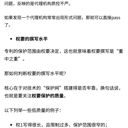
专
问题，反映的是代理机构质控不严。
如果发现一个代理机构常常出现形式问题，那就可以直接pass
利
了。
权要的撰写水平
代
专利的保护范围由权要决定，这也就意味着权要撰写是“重
中之重”。
理
那如何判断权要的撰写水平呢？
机
核心在于对技术的“保护网”搭建得是否牢靠，换句话说，
也就是要关注
权要保护的质量
。
构
以下列举一些低质量的例子：
长
权1写得很长，且限制过多，保护范围很窄的；