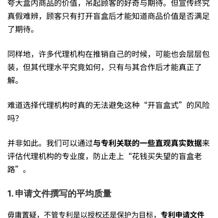
夸大盒内商品的价值，吊起顾客的好奇与期待。但宣传终究
如
真假难辨，顾客只有打开盲盒后才能知道商品价值是否满足
了期待。
何
同样地，许多代理机构在推销自己的时候，可能也会层层包
装，但其代理水平究竟如何，只有与其合作后才能真正了
避
解。
难道选择代理机构时真的无法避免这种“开盲盒式”的风险
免
吗？
并非如此。我们可以通过
与专利关联的一些直观真实数据
来
花
评估代理机构的专业度，防止走上“花钱买失望的盲盒老
路”。
钱
1. 申请文件撰写的平均质量
毋庸置疑，不管专利是以授权还是保护为目标，
专利申请文件