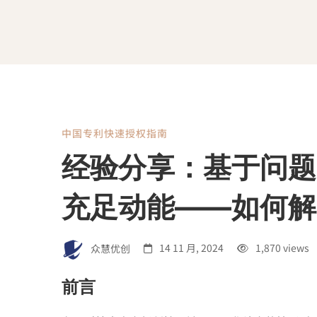
中国专利快速授权指南
经
经验分享：基于问题
验
充足动能——如何解
分
众慧优创
14 11 月, 2024
1,870 views
享：
前言