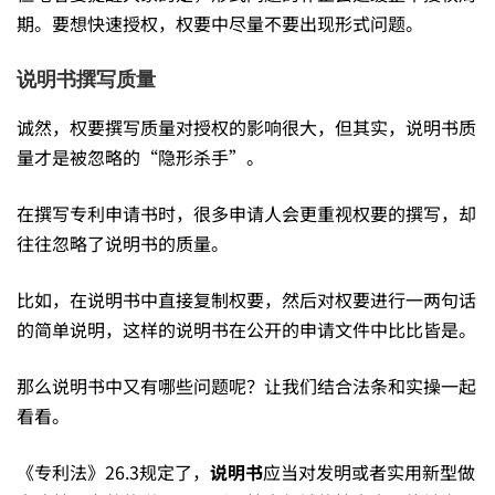
副
期。要想快速授权，权要中尽量不要出现形式问题。
说明书撰写质量
作
诚然，权要撰写质量对授权的影响很大，但其实，说明书质
量才是被忽略的“隐形杀手”。
用
在撰写专利申请书时，很多申请人会更重视权要的撰写，却
可
往往忽略了说明书的质量。
比如，在说明书中直接复制权要，然后对权要进行一两句话
能
的简单说明，这样的说明书在公开的申请文件中比比皆是。
那么说明书中又有哪些问题呢？让我们结合法条和实操一起
超
看看。
出
《专利法》26.3规定了，
说明书
应当对发明或者实用新型做