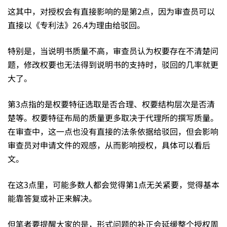
质
这其中，对授权会有直接影响的是第2点，因为审查员可以
直接以《专利法》26.4为理由给驳回。
量
特别是，当说明书质量不高，审查员认为权要存在不清楚问
的
题，修改权要也无法得到说明书的支持时，驳回的几率就更
大了。
申
第3点指的是权要特征选取是否合理、权要结构层次是否清
楚等。权要特征布局的质量更多取决于代理所的撰写质量。
请
在审查中，这一点也没有直接的法条依据给驳回，但会影响
审查员对申请文件的观感，从而影响授权，具体可以看后
文。
文
在这3点里，可能多数人都会觉得第1点无关紧要，觉得基本
能靠答复或补正来解决。
件，
但笔者要提醒大家的是，形式问题的补正会延缓整个授权周