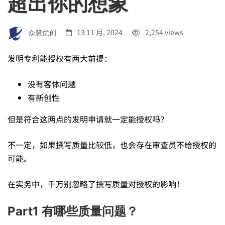
超出你的想象
量
对
众慧优创
13 11 月, 2024
2,254 views
发明专利能授权有两大前提：
中
没有客体问题
有新创性
国
但是符合这两点的发明申请就一定能授权吗？
专
不一定，如果撰写质量比较低，也会存在审查员不给授权的
可能。
利
在实务中，千万别忽略了撰写质量对授权的影响！
授
Part1 有哪些质量问题？