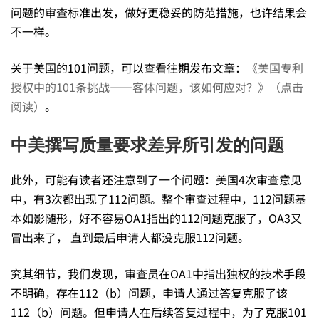
申
问题的审查标准出发，做好更稳妥的防范措施，也许结果会
不一样。
请
关于美国的101问题，可以查看往期发布文章：
《美国专利
授权中的101条挑战——客体问题，该如何应对？》（点击
失
阅读）
。
中美撰写质量要求差异所引发的问题
败
此外，可能有读者还注意到了一个问题：美国4次审查意见
案
中，有3次都出现了112问题。整个审查过程中，112问题基
本如影随形，好不容易OA1指出的112问题克服了，OA3又
冒出来了， 直到最后申请人都没克服112问题。
例
究其细节，我们发现，审查员在OA1中指出独权的技术手段
分
不明确，存在112（b）问题，申请人通过答复克服了该
112（b）问题。但申请人在后续答复过程中，为了克服101