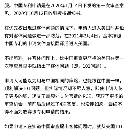
服。中国专利申请是在2020年1月14日下发的第一次审查意
果
见，2020年10月12日收到授权通知书。
在优先权出现过客体问题的情况下，申请人进入美国时
并没
——
有
对客体问题做进一步防范。在2021年2月4日，基本按照
中国专利的申请文件直接翻译后进入美国。
美
不出所料，在客体问题上，比中国审查更严格的美国在第一
次审查意见中就指出了客体问题（即，101问题）。
国
申请人可能以为用与中国相同的策略，也能跟在中国一样，
顺利解决101问题。但实际情况却不尽人意，即使申请人花
专
了更多的钱，递交了需额外支付官费的RCE，获取了更多的
审查机会，前前后后经过了4次答复，也没能如愿，最终不
利
得不面对放弃该专利申请的结果。
如果申请人在知道中国审查提出客体问题时，就从美国101