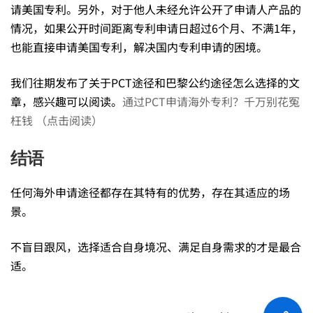
请
请美国专利。另外，对于他人未经允许公开了申请人产品的
情况，如果公开时间距离专利申请日超过6个月、不满1年，
也能直接申请美国专利，解决国内专利申请的困境。
的
我们往期发布了关于PCT途径和巴黎公约途径怎么选择的文
方
章，感兴趣可以阅读。
通过PCT申请海外专利？千万别花冤
枉钱 （点击阅读）
式
结语
任何海外申请途径都存在其特有的优势，存在其适应的场
景。
不盲目跟风，选择适合自身境况、满足自身需求的才是最合
适。