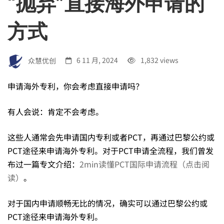
“抛弃”直接海外申请的
利
方式
困
众慧优创
6 11 月, 2024
1,832 views
境
申请海外专利，你会考虑直接申请吗？
的
有人会说：肯定不会考虑。
突
这些人通常会先申请国内专利或者PCT，再通过巴黎公约或
PCT途径来申请海外专利。对于PCT申请全流程，我们曾发
布过一篇专文介绍：
2min读懂PCT国际申请流程（点击阅
破
读）
。
口
对于国内申请顺畅无比的情况，确实可以通过巴黎公约或
PCT途径来申请海外专利。