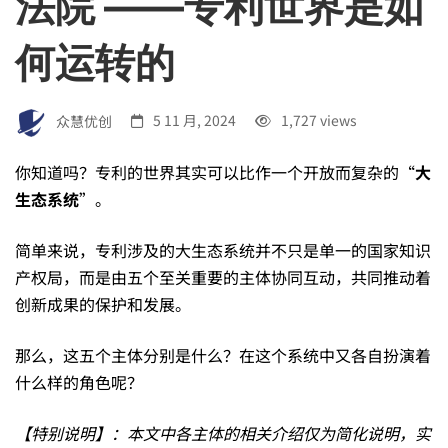
法院 ——专利世界是如
及
何运转的
的
众慧优创
5 11 月, 2024
1,727 views
5
你知道吗？专利的世界其实可以比作一个开放而复杂的“
大
生态系统
”。
大
简单来说，专利涉及的大生态系统并不只是单一的国家知识
生
产权局，而是由五个至关重要的主体协同互动，共同推动着
创新成果的保护和发展。
态：
那么，这五个主体分别是什么？在这个系统中又各自扮演着
什么样的角色呢？
企
【特别说明】：本文中各主体的相关介绍仅为简化说明，实