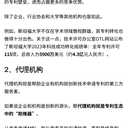
机
的专利壁垒，进而占据更多的竞争优势。
构，
除了企业，行业协会和大学等其他机构也是如此。
例如，斯坦福大学不仅在学术领域傲视群雄，其专利转化也
审
做得十分出色。关于这一点，技术许可办公室OTL网站公布
了斯坦福大学2023年科技成功转化成绩单：全年专利许可
查
115
项，总收入为
5900万
美元（约
4.3亿
元人民币）。
2、代理机构
机
代理机构就是帮助企业和机构就创新技术申请专利的第三方
服务者。
关，
如果说企业和机构是创新的源头，那
代理机构就是专利生态
律
中的“助推器”
。
从准备申请材料，到与审查员的沟通协调，再到最终拿到一