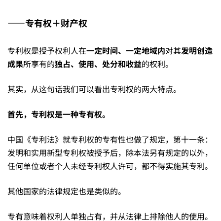
看
——专有权＋财产权
看
专利权是授予权利人在
一定时间、一定地域内
对其
发明创造
能
成果
所享有的
独占、使用、处分和收益
的权利。
其实，从这句话我们可以看出专利权的两大特点。
答
首先，专利权是一种专有权。
对
中国《专利法》就专利权的专有性也做了规定，第十一条：
发明和实用新型专利权被授予后，除本法另有规定的以外，
多
任何单位或者个人未经专利权人许可，都不得实施其专利。
其他国家的法律规定也是类似的。
少？
专有意味着权利人单独占有，并从法律上排除他人的使用。