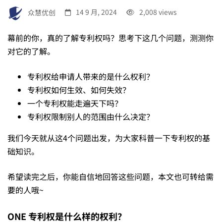
础
众慧优创
14 9 月, 2024
2,008 views
幕前的你，真的了解专利权吗？思考下这几个问题，测测你
的
对它的了解。
专利权给申请人带来的是什么权利？
x
专利权如何生效、如何失效？
一个专利权能走遍天下吗？
个
专利权限制别人的范围由什么决定？
我们今天就从这4个问题出发，为大家科普一下专利权的基
问
础知识。
希望读完之后，你能自信地回答这些问题，本文也可转给需
题，
要的人哦~
ONE
专利权是什么样的权利？