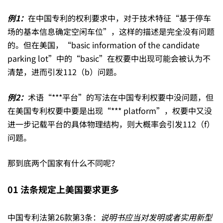
利
例
1
：
在中国专利的权利要求中，对于技术特征“基于停车
场的基本信息确定空闲车位”，这样的描述是完全没有问题
的。但在美国，“basic information of the candidate
法
parking lot”中的“basic”在权要中出现可能会被认为不
清楚，进而引发112（b）问题。
26.3+26.4？
例
2
：
术语“***平台”的写法在中国专利权要中没问题，但
在美国专利权要中要是出现“*** platform”，权要中又没
——
进一步记载平台的具体物理结构，则大概率会引发112（f）
问题。
美
那到底两个国家有什么不同呢？
国
01 法条规定上美国要求更多
中国专利法第26款第3条：
说明书应当对发明或者实用新型