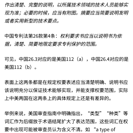
专
作出清楚、完整的说明，以所属技术领域的技术人员能够实
现为准；必要的时候，应当有附图。摘要应当简要说明发明
利
或者实用新型的技术要点。
中国专利法第26款第4条：
权利要求书应当以说明书为依
授
据，清楚、简要地限定要求专利保护的范围。
权
可见，中国26.3对应的是美国112（a），中国26.4对应的是
美国112（b）。
容
表面上这两条都是在规定权要表述应当清楚明确、说明书应
该说明充分以保证技术能够实现，并能支撑权要范围，实际
易
上中美两国在这两条上的具体规定上还是有差异的。
举例来说，美国审查指南中明确指出，“类型”“种类”等
忽
词汇作为后缀放于术语结尾扩大了表达范围，这些词汇在权
要中出现可能被审查员认为含义不清。如 “a type of