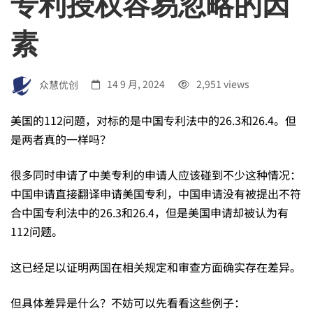
专利授权容易忽略的因
问
素
题”，
众慧优创
14 9 月, 2024
2,951 views
就
美国的112问题，对标的是中国专利法中的26.3和26.4。但
是两者真的一样吗？
是
很多同时申请了中美专利的申请人应该碰到不少这种情况：
中
中国申请直接翻译申请美国专利，中国申请没有被提出不符
合中国专利法中的26.3和26.4，但是美国申请却被认为有
112问题。
国
这已经足以证明两国在相关规定和审查方面确实存在差异。
专
但具体差异是什么？不妨可以先看看这些例子：