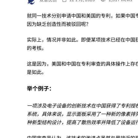
术
就同一技术分别申请中国和美国的专利，如果中国
的
因为缺乏创造性而被驳回呢？
创
实际上，情况并非如此。即便某项技术已经在中国
的考核。
造
这是因为，美国和中国在专利审查的具体操作上存在差异
是如此。
性，
举个例子：
为
一项涉及电子设备的创新技术在中国获得了专利授
系统，具体来说，显示面板采用了一种新的像素排
何
种新型结构设计，提高了散热效率并降低了设备运
中国审查员认为，该技术的改进点虽然与最接近的