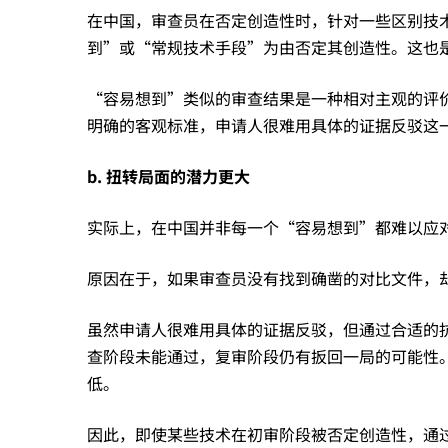
相
在中国，审查员在否定创造性时，针对一些区别技
到”或“常规技术手段”为由否定其创造性。这也
反
“容易想到”类似的审查结果是一种相对主观的评
明确的客观标准，申请人很难用具体的证据反驳这
的
b.
扭转局面的潜力更大
审
实际上，在中国并非每一个“容易想到”都难以应
查
原因在于，如果审查员没有找到确凿的对比文件，
虽然申请人很难用具体的证据反驳，但通过合适的
结
查阶段未能通过，复审阶段仍有扳回一局的可能性
低。
果？
因此，即使某些技术在初审阶段被否定创造性，通