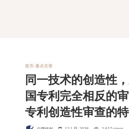
首页-重点文章
同
同一技术的创造性，
一
国专利完全相反的审
技
专利创造性审查的特
众慧优创
12 1 月, 2026
2,617 views