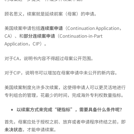
指
顾名思义，续案就是延续前案（母案）的申请。
标，
美国续案申请包括
连续案申请
（Continuation Application，
CA）、和
部分连续案申请
（Continuation-in-Part
Application，CIP）。
原
对于CA，说明书内容不得超过母案公开范围。
来
对于CIP，说明书可以增加在母案申请中未公开的新内容。
还
美国续案制度允许多次续案，这使得申请人可以更灵活地进行
专利组合的管理，花最少的时间，完成海外专利权数量指标。
能
以续案方式来完成“硬指标”，需要具备什么条件呢？
首先，母案应处于授权之前、放弃或者申请程序终结之前，即
这
未决状态
，才能申请续案。