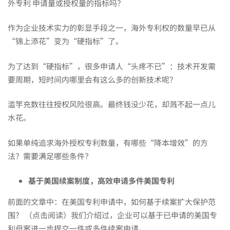
专
外专利 申请量或授权量的指标吗？
利
作为企业技术实力的彰显手段之一，海外专利权的数量早已从
“锦上添花”变为“硬指标”了。
申
为了达到“硬指标”，很多申请人“头疼不已”：技术开发需
要周期，短时间内哪里会有这么多的创新技术呢？
请
滥竽充数往往授权风险很高。最终钱没少花，却溅不起一点儿
水花。
的
如果单纯追求海外授权专利数量，有哪些“降本增效”的方
法？需要满足哪些条件？
数
基于美国续案制度，高效申请多件美国专利
量
前面的文章中：
在美国专利申请中，如何基于续案扩大保护范
围？ （点击阅读）
我们介绍过，企业可以基于已申请的美国专
利母案进一步提交一件或多件续案申请。