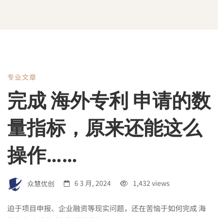
专业文章
完
完成 海外专利 申请的数
成
量指标，原来还能这么
海
操作……
外
众慧优创
6 3 月, 2024
1,432 views
迫于项目申报、企业融资等现实问题，还在苦恼于如何完成 海