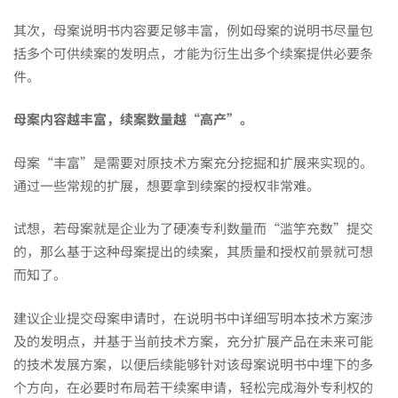
其次，母案说明书内容要足够丰富，例如母案的说明书尽量包
么
括多个可供续案的发明点，才能为衍生出多个续案提供必要条
件。
操
母案内容越丰富，续案数量越“高产”。
作……
母案“丰富”是需要对原技术方案充分挖掘和扩展来实现的。
通过一些常规的扩展，想要拿到续案的授权非常难。
试想，若母案就是企业为了硬凑专利数量而“滥竽充数”提交
的，那么基于这种母案提出的续案，其质量和授权前景就可想
而知了。
建议企业提交母案申请时，在说明书中详细写明本技术方案涉
及的发明点，并基于当前技术方案，充分扩展产品在未来可能
的技术发展方案，以便后续能够针对该母案说明书中埋下的多
个方向，在必要时布局若干续案申请，轻松完成海外专利权的