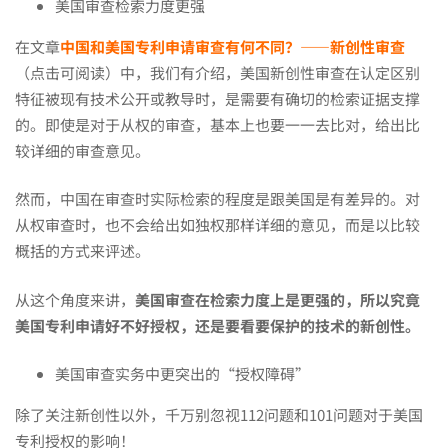
美国审查检索力度更强
好
在文章
中国和美国专利申请审查有何不同？——新创性审查
（点击可阅读）中，我们有介绍，美国新创性审查在认定区别
拿”，
特征被现有技术公开或教导时，是需要有确切的检索证据支撑
的。即使是对于从权的审查，基本上也要一一去比对，给出比
真
较详细的审查意见。
然而，中国在审查时实际检索的程度是跟美国是有差异的。对
的
从权审查时，也不会给出如独权那样详细的意见，而是以比较
概括的方式来评述。
可
从这个角度来讲，
美国审查在检索力度上是更强的，所以究竟
美国专利申请好不好授权，还是要看要保护的技术的新创性。
信
美国审查实务中更突出的“授权障碍”
除了关注新创性以外，千万别忽视112问题和101问题对于美国
吗？
专利授权的影响！