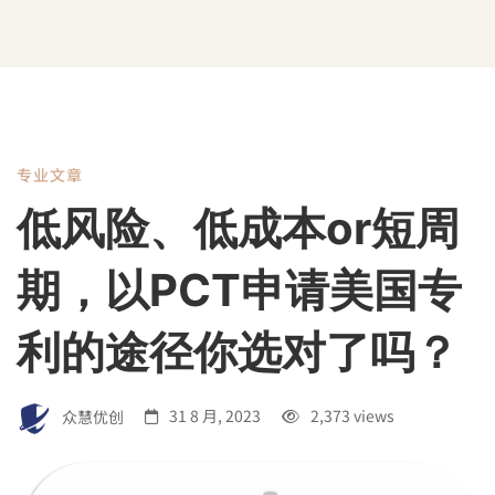
专业文章
低
低风险、低成本or短周
风
期，以PCT申请美国专
险、
利的途径你选对了吗？
低
众慧优创
31 8 月, 2023
2,373 views