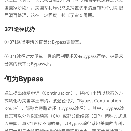
国国家阶段），美国专利局仍然会搁置该申请直到30个月期限
的
届满再处理，这在一定程度上拉长了审查周期。
371途径优势
途
① 371途径申请的官费比Bypass更便宜。
径
② 371途径对发明单一性的限制要求没有Bypass严格，被要求
分案的概率比Bypass小。
你
何为Bypass
选
通过提出继续申请（Continuation），将PCT申请以续案的方
式转化为美国本土申请，该途径称为“Bypass Continuation
Route”，简称为旁路途径（Bypass途径）。其中，Bypass途
对
径又可以分为以延续案（CA）或部分延续案（CIP）两种方式进
入美国。与371途径不同的是，以Bypass途径落地美国的专利，
美国专利局会按照新申请的流程受理和审查，而不会等待至30