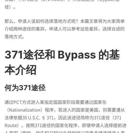
PCT
径）。
那么，申请人该如何选择落地方式呢？本篇文章将为大家简单
申
介绍两种途径的差异，申请人可以参考这些差异，选择合适的
落地方式。
请
371途径和 Bypass 的基
美
本介绍
国
何为371途径
通过PCT方式进入某指定国国家阶段需要通过国家化
专
（Nationalization）程序，若进入的国家是美国，则需要遵从
法律依据35 U.S.C. § 371，因此该途径简称为371途径（371
利
Route）。按照371途径的国家化程序，即便申请人选择提前进
入美国（例如，优先权日起15个月时就以完备手续选择进入美