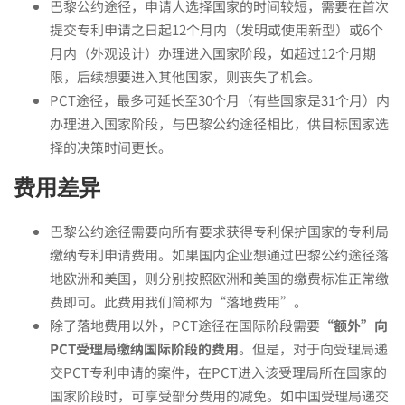
巴黎公约途径，申请人选择国家的时间较短，需要在首次
径
提交专利申请之日起12个月内（发明或使用新型）或6个
月内（外观设计）办理进入国家阶段，如超过12个月期
和
限，后续想要进入其他国家，则丧失了机会。
PCT途径，最多可延长至30个月（有些国家是31个月）内
办理进入国家阶段，与巴黎公约途径相比，供目标国家选
PCT
择的决策时间更长。
费用差异
途
巴黎公约途径需要向所有要求获得专利保护国家的专利局
缴纳专利申请费用。如果国内企业想通过巴黎公约途径落
径
地欧洲和美国，则分别按照欧洲和美国的缴费标准正常缴
费即可。此费用我们简称为“落地费用”。
如
除了落地费用以外，PCT途径在国际阶段需要
“额外”向
PCT受理局缴纳国际阶段的费用
。但是，对于向受理局递
交PCT专利申请的案件，在PCT进入该受理局所在国家的
何
国家阶段时，可享受部分费用的减免。如中国受理局递交