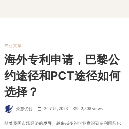
专业文章
海
海外专利申请，巴黎公
外
约途径和PCT途径如何
专
选择？
利
众慧优创
20 7 月, 2023
2,508 views
随着我国市场经济的发展，越来越多的企业意识到专利国际化