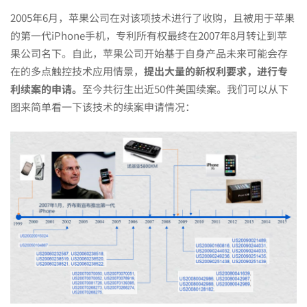
看
2005年6月，苹果公司在对该项技术进行了收购，且被用于苹果
美
的第一代iPhone手机，专利所有权最终在2007年8月转让到苹
果公司名下。自此，苹果公司开始基于自身产品未来可能会存
在的多点触控技术应用情景，
提出大量的新权利要求，进行专
国
利续案的申请。
至今共衍生出近50件美国续案。我们可以从下
图来简单看一下该技术的续案申请情况：
专
利
中
的