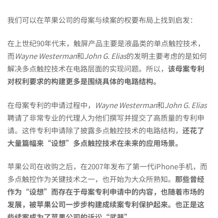
含
我们可以在苹果公司的母案与续案的权要布局上找到启发：
在上世纪90年代末，触屏产品主要是液晶类的单点触控技术，
免
而
Wayne Westerman
和
John G. Elias
的发明主要考虑的是如何
解决多点触控技术在电路层面的实现问题。所以，
该母案专利
对权利要求的构建更多是围绕具体的电路结构。
费
在母案专利的申请过程中，
Wayne Westerman
和
John G. Elias
聘请了非常专业的代理人为他们撰写并提交了高质量的专利申
评
请。这件专利申请除了披露多点触控技术的电路结构，
还花了
大量篇幅来“设想”多点触控技术在未来的应用场景。
估
苹果公司在收购之后，在2007年发布了第一代iPhone手机，而
多点触控作为关键技术之一，也开始为大众所熟知。
那些曾经
福
作为“设想”而存在于母案专利申请中的内容，也随着市场的
发展，被苹果公司一步步构建成续案专利保护起来。也正是这
些续案成为了苹果公司的诉讼“武器”。