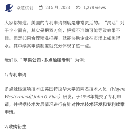
司
众慧优创
23 5 月, 2023
1,278 views
大家都知道，美国的专利申请制度是非常灵活的。“灵活”对
的
于企业而言，其实是把双刃剑，把握不准确可能导致效果不
佳。但是如果合理精准把握，就能协助企业在市场上如鱼得
水。其中续案申请制度就充分体现了这一点。
案
我们以“
苹果公司 -多点触碰专利
”为例：
例
1/
专利申请
出
多点触碰这项技术由美国特拉华大学的两名技术人员
（Wayne
Westerman和John G. Elias）
研发，于1998年提交了专利申
请，并根据技术发展情况进行
有针对性地技术研发和专利续案
发，
申请。
2/
收购衍生