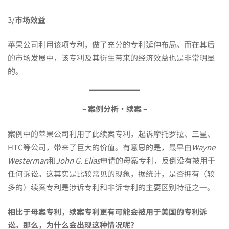
续
3/
市场效益
案
苹果公司利用该项专利，做了充分的专利延伸布局。而在其后
的市场发展中，该专利及其衍生带来的经济效益也是非常明显
的。
如
– 案例分析·续案 –
何
案例中的苹果公司利用了此续案专利，起诉摩托罗拉、三星、
运
HTC等公司，带来了巨大的价值。有意思的是，最早由
Wayne
Westerman
和
John G. Elias
申请的母案专利，反倒没有被用于
任何诉讼。这其实是比较常见的现象，据统计，是否拥有（较
用，
多的）续案专利是涉诉专利和非诉专利的主要区别特征之一。
相比于母案专利，续案专利更有可能会被用于美国的专利诉
内
讼。那么，为什么会出现这种情况呢？