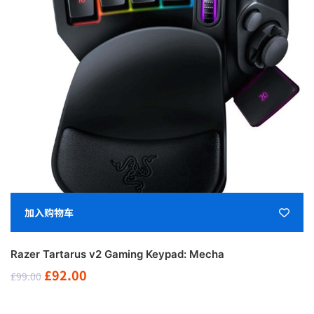
加入购物车
Razer Tartarus v2 Gaming Keypad: Mecha
原
当
£
92.00
£
99.00
价
前