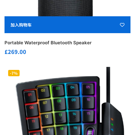
加入购物车
Portable Waterproof Bluetooth Speaker
£
269.00
-7%