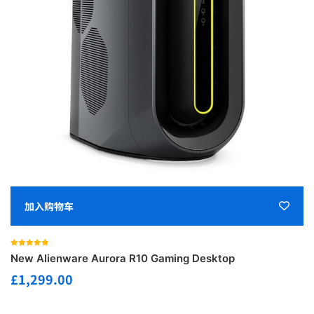
加入购物车
评分
5.00
New Alienware Aurora R10 Gaming Desktop
&sol; 5
£
1,299.00