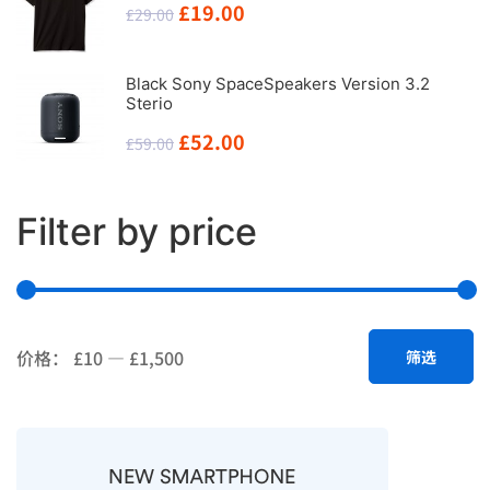
£346.00。
格
原
当
£
19.00
£
29.00
为：
价
前
£300.00。
为：
价
Black Sony SpaceSpeakers Version 3.2
Sterio
£29.00。
格
原
当
£
52.00
£
59.00
为：
价
前
£19.00。
为：
价
Filter by price
£59.00。
格
为：
£52.00。
最
最
价格：
£10
—
£1,500
筛选
低
高
价
价
格
格