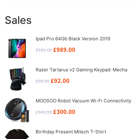
Sales
Ipad Pro 64Gb Black Version 2019
原
当
£
989.00
£
999.00
价
前
为：
价
Razer Tartarus v2 Gaming Keypad: Mecha
£999.00。
格
原
当
£
92.00
£
99.00
为：
价
前
£989.00。
为：
价
MOOSOO Robot Vacuum Wi-Fi Connectivity
£99.00。
格
原
当
£
300.00
£
346.00
为：
价
前
£92.00。
为：
价
Birthday Present Mitech T-Shirt