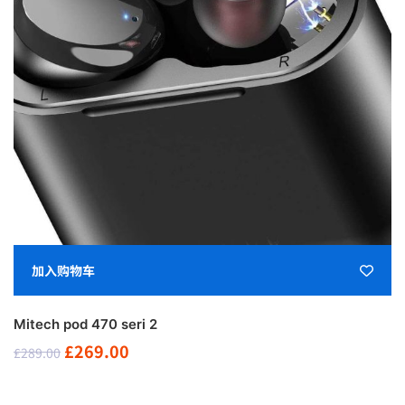
加入购物车
Mitech pod 470 seri 2
原
当
£
269.00
£
289.00
价
前