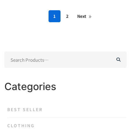
为：
价
£99.00。
格
1
2
Next
为：
£92.00。
Search
for:
Categories
BEST SELLER
CLOTHING