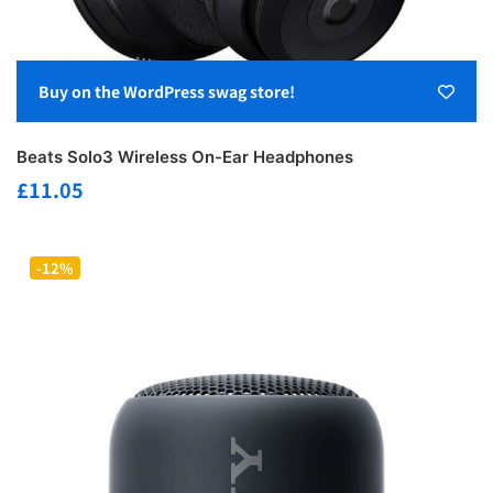
Buy on the WordPress swag store!
Beats Solo3 Wireless On-Ear Headphones
£
11.05
-12%